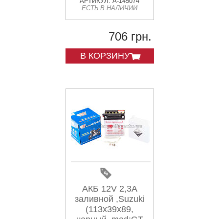
(113x39x89) AMG-
АРТИКУЛ: A-145074
ЕСТЬ В НАЛИЧИИ
2
706 грн.
В КОРЗИНУ
АКБ 12V 2,3А
заливной ,Suzuki
(113x39x89,