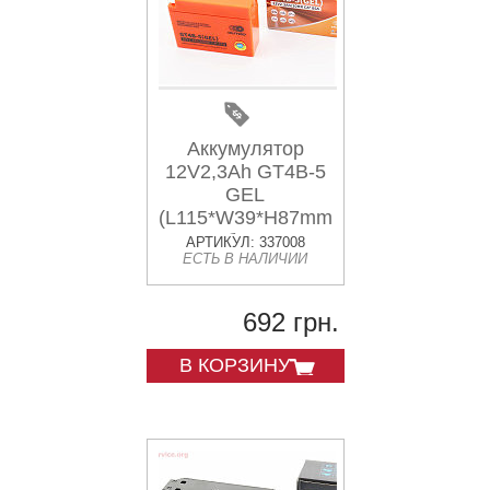
Аккумулятор
12V2,3Ah GT4B-5
GEL
(L115*W39*H87mm)
"таблетка-
АРТИКУЛ: 337008
ЕСТЬ В НАЛИЧИИ
Yamaha/suzuki"
692 грн.
В КОРЗИНУ