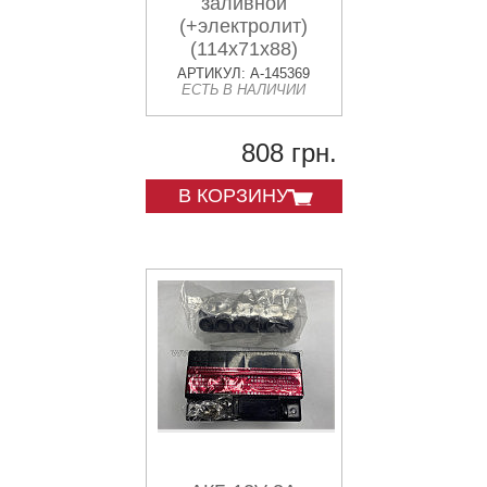
заливной
(+электролит)
(114x71x88)
OUTDO VDK
АРТИКУЛ: A-145369
ЕСТЬ В НАЛИЧИИ
808 грн.
В КОРЗИНУ