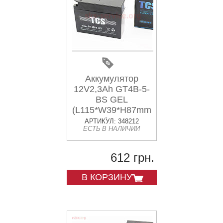
Аккумулятор
12V2,3Ah GT4B-5-
BS GEL
(L115*W39*H87mm)
"таблетка-
АРТИКУЛ: 348212
ЕСТЬ В НАЛИЧИИ
Yamaha/suzuki"
612 грн.
В КОРЗИНУ