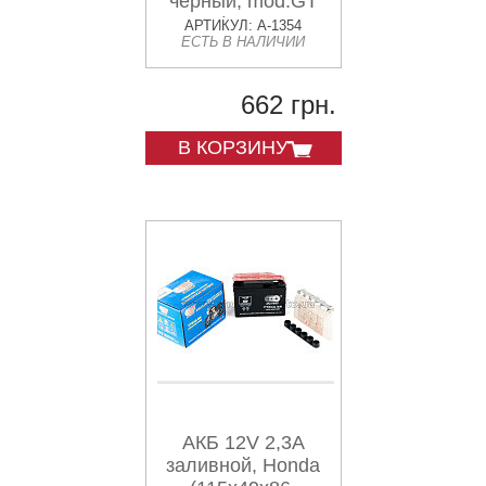
черный, mod:GT
4B-5) OUTDO
АРТИКУЛ: A-1354
ЕСТЬ В НАЛИЧИИ
662 грн.
В КОРЗИНУ
АКБ 12V 2,3А
заливной, Honda