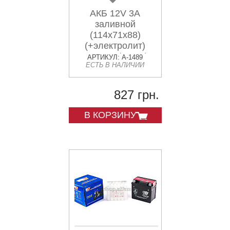
АКБ 12V 3А
заливной
(114x71x88)
(+электролит)
OUTDO (#AKY)
АРТИКУЛ: A-1489
ЕСТЬ В НАЛИЧИИ
827 грн.
В КОРЗИНУ