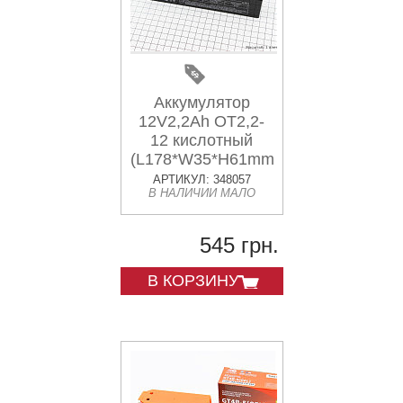
Аккумулятор
12V2,2Ah OT2,2-
12 кислотный
(L178*W35*H61mm)
для ИБП, игрушек
АРТИКУЛ: 348057
В НАЛИЧИИ МАЛО
и др.
545 грн.
В КОРЗИНУ