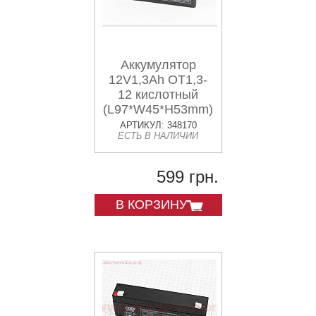
Аккумулятор
12V1,3Ah OT1,3-
12 кислотный
(L97*W45*H53mm)
для ИБП, игрушек
АРТИКУЛ: 348170
ЕСТЬ В НАЛИЧИИ
и др.
599 грн.
В КОРЗИНУ