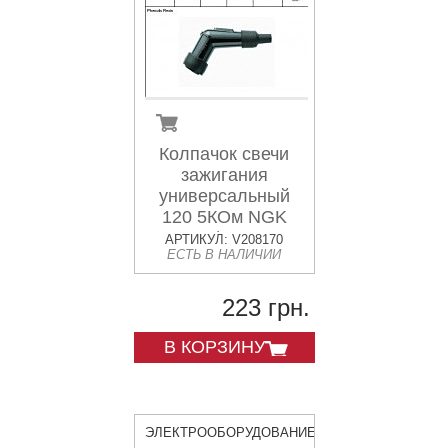
Колпачок свечи
зажигания
универсальный
120 5КОм NGK
8082 / YB05F
АРТИКУЛ: V208170
ЕСТЬ В НАЛИЧИИ
223 грн.
В КОРЗИНУ
ЭЛЕКТРООБОРУДОВАНИЕ