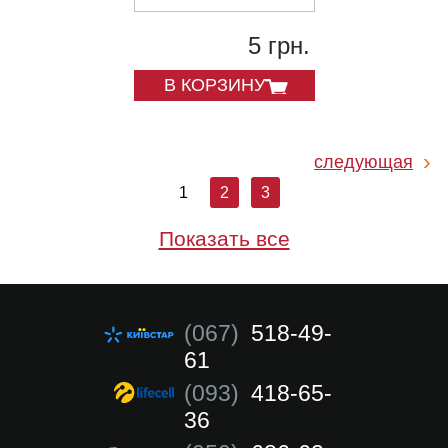
5 грн.
В КОРЗИНУ
следующая
1
2
3
Показать все
(067)
518-49-
61
(093)
418-65-
36