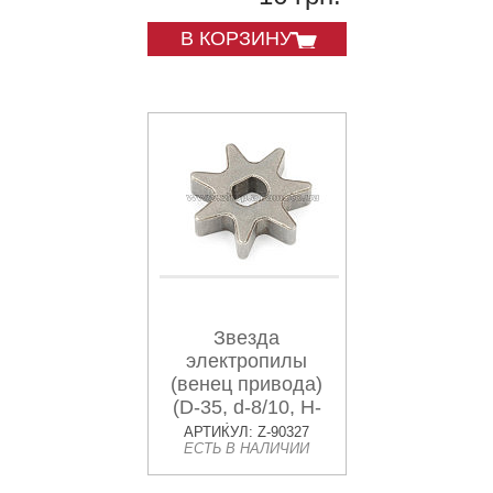
В КОРЗИНУ
Звезда
электропилы
(венец привода)
(D-35, d-8/10, H-
8mm) Мастер,
АРТИКУЛ: Z-90327
ЕСТЬ В НАЛИЧИИ
Данило AZT