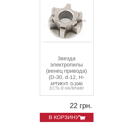
Звезда
электропилы
(венец привода)
(D-30, d-12, H-
12mm) Stern
АРТИКУЛ: D-1040
ЕСТЬ В НАЛИЧИИ
JIANTAI
22 грн.
В КОРЗИНУ