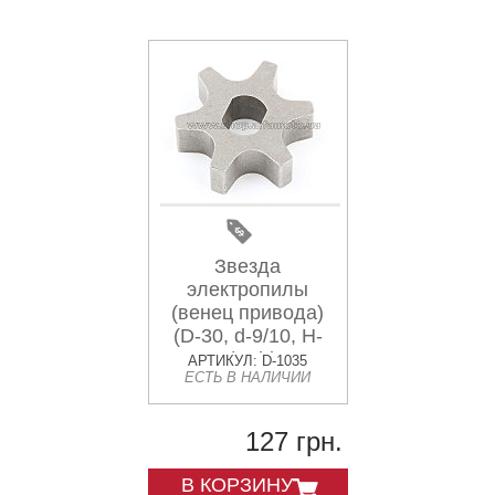
Звезда
электропилы
(венец привода)
(D-30, d-9/10, H-
9,5mm) China #1
АРТИКУЛ: D-1035
ЕСТЬ В НАЛИЧИИ
JIANTAI
127 грн.
В КОРЗИНУ