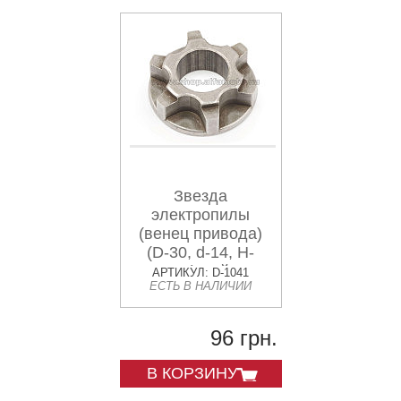
Звезда
электропилы
(венец привода)
(D-30, d-14, H-
10mm) Байкал
АРТИКУЛ: D-1041
ЕСТЬ В НАЛИЧИИ
JIANTAI
96 грн.
В КОРЗИНУ