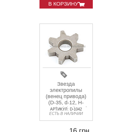
В КОРЗИНУ
Звезда
электропилы
(венец привода)
(D-35, d-12, H-
7mm) Einhell,Craft
АРТИКУЛ: D-1042
ЕСТЬ В НАЛИЧИИ
JIANTAI
16 грн.