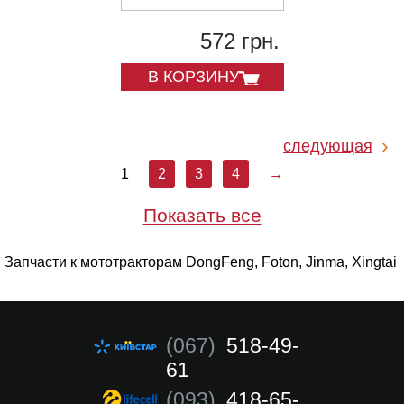
572 грн.
В КОРЗИНУ
следующая
1
2
3
4
→
Показать все
Запчасти к мототракторам DongFeng, Foton, Jinma, Xingtai
(067)
518-49-
61
(093)
418-65-