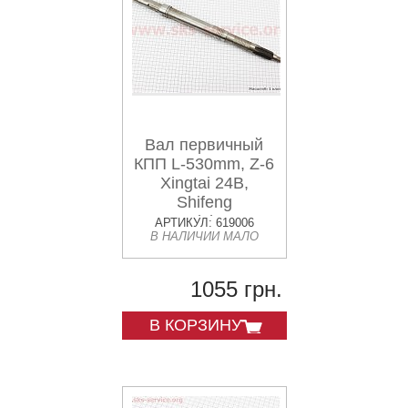
Вал первичный
КПП L-530mm, Z-6
Xingtai 24B,
Shifeng
244,Taishan 24
АРТИКУЛ: 619006
В НАЛИЧИИ МАЛО
(12.37.105)
1055 грн.
В КОРЗИНУ