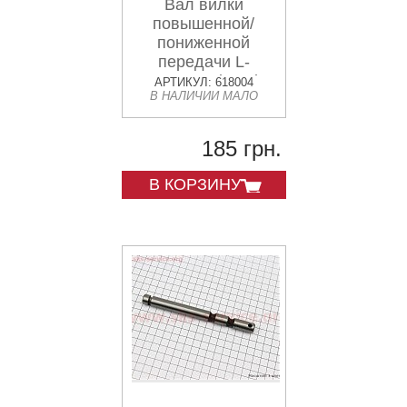
Вал вилки
повышенной/
пониженной
передачи L-
200mm Xingtai
АРТИКУЛ: 618004
В НАЛИЧИИ МАЛО
120/220
(10Т.37.172)
185 грн.
В КОРЗИНУ