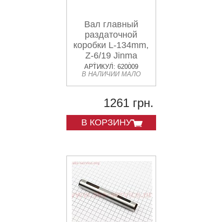
Вал главный
раздаточной
коробки L-134mm,
Z-6/19 Jinma
200/204/240/244
АРТИКУЛ: 620009
В НАЛИЧИИ МАЛО
(254I.42.106)
1261 грн.
В КОРЗИНУ