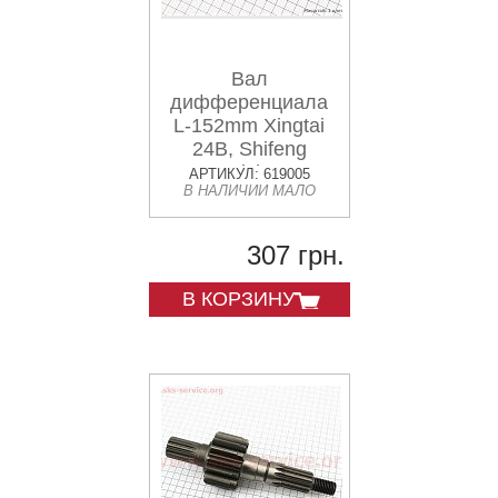
Вал
дифференциала
L-152mm Xingtai
24B, Shifeng
244,Taishan 25
АРТИКУЛ: 619005
В НАЛИЧИИ МАЛО
(12.37.145)
307 грн.
В КОРЗИНУ