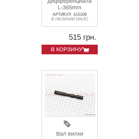
дифференциала
L-365mm
DongFeng 354/404
АРТИКУЛ: 615109
В НАЛИЧИИ МАЛО
(300.38.155-1)
515 грн.
В КОРЗИНУ
Вал вилки