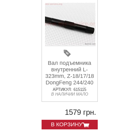
Вал подъемника
внутренний L-
323mm, Z-18/17/18
DongFeng 244/240
(200.55.110)
АРТИКУЛ: 615115
В НАЛИЧИИ МАЛО
1579 грн.
В КОРЗИНУ