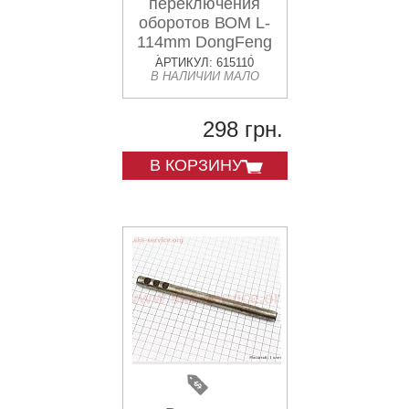
переключения
оборотов ВОМ L-
114mm DongFeng
(300.41B.111)
АРТИКУЛ: 615110
В НАЛИЧИИ МАЛО
298 грн.
В КОРЗИНУ