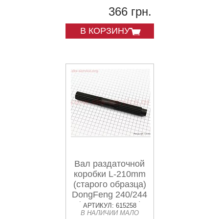
366 грн.
В КОРЗИНУ
Вал раздаточной
коробки L-210mm
(старого образца)
DongFeng 240/244
(254D.42.107-1)
АРТИКУЛ: 615258
В НАЛИЧИИ МАЛО