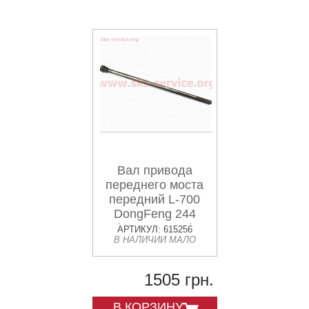
Вал привода
переднего моста
передний L-700
DongFeng 244
(304A.36.011)
АРТИКУЛ: 615256
В НАЛИЧИИ МАЛО
1505 грн.
В КОРЗИНУ