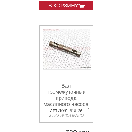
В КОРЗИНУ
Вал
промежуточный
привода
масляного насоса
под шпонку Xingtai
АРТИКУЛ: 618126
В НАЛИЧИИ МАЛО
120