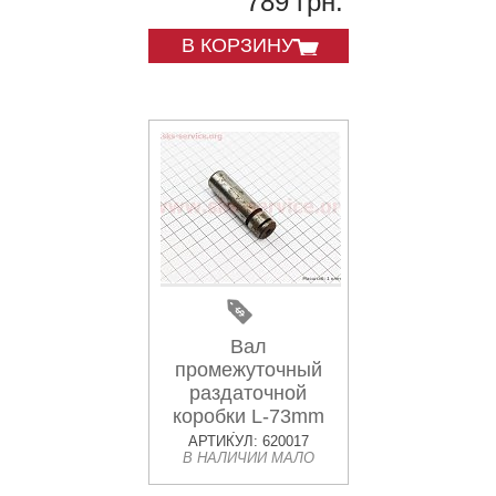
789 грн.
В КОРЗИНУ
Вал
промежуточный
раздаточной
коробки L-73mm
Jinma
АРТИКУЛ: 620017
В НАЛИЧИИ МАЛО
200/204/240/244
(184.42.103)