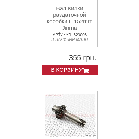
Вал вилки
раздаточной
коробки L-152mm
Jinma
200/204/240/244
АРТИКУЛ: 620006
В НАЛИЧИИ МАЛО
(184.37.317-1)
355 грн.
В КОРЗИНУ