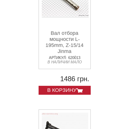
Вал отбора
мощности L-
195mm, Z-15/14
Jinma
200/204/240/244
АРТИКУЛ: 620013
В НАЛИЧИИ МАЛО
(184II.37.340)
1486 грн.
В КОРЗИНУ