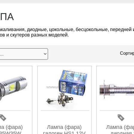
ПА
каливания, диодные, цокольные, бесцокольные, передней 
ов и скутеров разных моделей.
Сортир
а (фара)
Лампа (фара)
Лампа (фа
V35W35W
галоген HS1 12V
диодная 