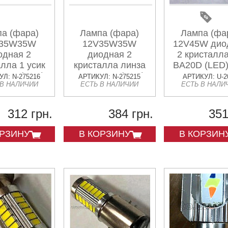
а (фара)
Лампа (фара)
Лампа (фа
V35W35W
12V35W35W
12V45W дио
одная 2
диодная 2
2 кристалл
лла 1 усик
кристалла линза
BA20D (LED)
25-1 (LED)
Н6 BA20D (LED)
Л: N-275216
АРТИКУЛ: N-275215
АРТИКУЛ: U-2
 В НАЛИЧИИ
ЕСТЬ В НАЛИЧИИ
ЕСТЬ В НАЛИ
AMG
AMG
312 грн.
384 грн.
351
ОРЗИНУ
В КОРЗИНУ
В КОРЗИН