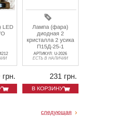
) LED
Лампа (фара)
VO
диодная 2
кристалла 2 усика
П15Д-25-1
4212
АРТИКУЛ: U-2026
ЧИИ
ЕСТЬ В НАЛИЧИИ
 грн.
231 грн.
У
В КОРЗИНУ
следующая