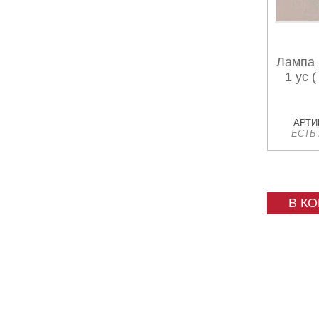
Лампа 
1 ус (
АРТИК
ЕСТЬ
В К