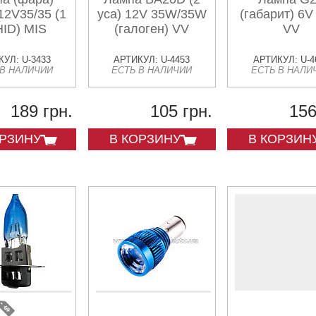
12V35/35 (1
уса) 12V 35W/35W
(габарит) 6
HID) MIS
(галоген) VV
VV
УЛ: U-3433
АРТИКУЛ: U-4453
АРТИКУЛ: U-4
 В НАЛИЧИИ
ЕСТЬ В НАЛИЧИИ
ЕСТЬ В НАЛИ
189 грн.
105 грн.
156
ОРЗИНУ
В КОРЗИНУ
В КОРЗИН