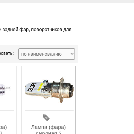
и задней фар, поворотников для
овать:
ра)
Лампа (фара)
2
диодная 2