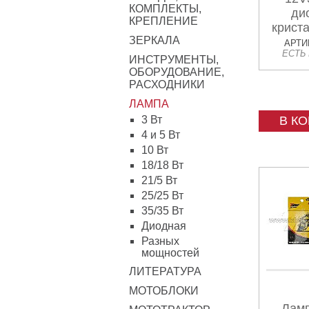
КОМПЛЕКТЫ,
ди
КРЕПЛЕНИЕ
криста
ЗЕРКАЛА
П15Д-
АРТИК
ЕСТЬ
ти
ИНСТРУМЕНТЫ,
ОБОРУДОВАНИЕ,
РАСХОДНИКИ
ЛАМПА
3 Вт
В К
4 и 5 Вт
10 Вт
18/18 Вт
21/5 Вт
25/25 Вт
35/35 Вт
Диодная
Разных
мощностей
ЛИТЕРАТУРА
МОТОБЛОКИ
Ламп