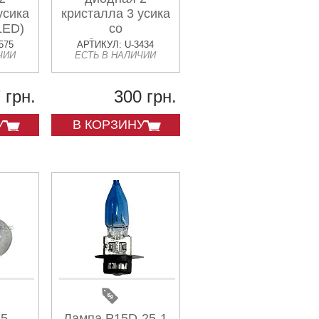
усика
кристалла 3 усика
LED)
со
стабилизатором
575
АРТИКУЛ: U-3434
ЧИИ
ЕСТЬ В НАЛИЧИИ
(LED) MIS
 грн.
300 грн.
У
В КОРЗИНУ
25
Лампа P15D-25-1