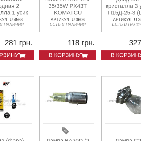
одная 2
35/35W PX43T
кристалла 3 
лла 1 усик
KOMATCU
П15Д-25-3 (
25-1 (LED)
MIS
УЛ: U-4568
АРТИКУЛ: U-3606
АРТИКУЛ: U-3
 В НАЛИЧИИ
ЕСТЬ В НАЛИЧИИ
ЕСТЬ В НАЛИ
п 2 AMG
281 грн.
118 грн.
327
ОРЗИНУ
В КОРЗИНУ
В КОРЗИН
а (фара)
Лампа BA20D (2
Лампа G