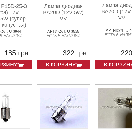
Лампа дио
 P15D-25-3
Лампа диодная
BA20D (12V
уса) 12V
BA20D (12V 5W)
VV
5W (супер
VV
 конусная)
BBC
АРТИКУЛ: U-4
УЛ: U-3944
АРТИКУЛ: U-3535
ЕСТЬ В НАЛИ
 В НАЛИЧИИ
ЕСТЬ В НАЛИЧИИ
185 грн.
322 грн.
220
ОРЗИНУ
В КОРЗИНУ
В КОРЗИН