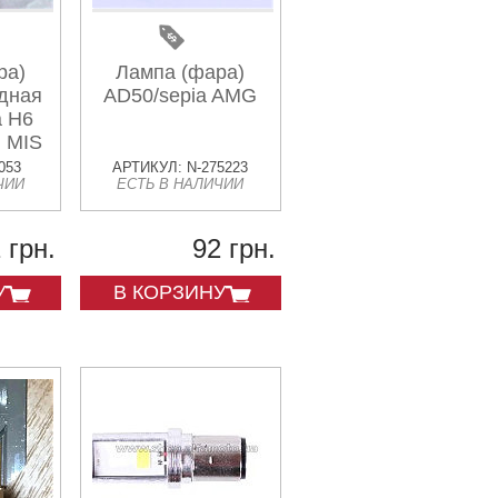
ра)
Лампа (фара)
дная
AD50/sepia AMG
а Н6
 MIS
053
АРТИКУЛ: N-275223
ЧИИ
ЕСТЬ В НАЛИЧИИ
 грн.
92 грн.
У
В КОРЗИНУ