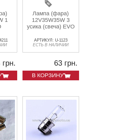
ра)
Лампа (фара)
W 1
12V35W35W 3
O
усика (свеча) EVO
4211
АРТИКУЛ: U-1123
ЧИИ
ЕСТЬ В НАЛИЧИИ
 грн.
63 грн.
У
В КОРЗИНУ