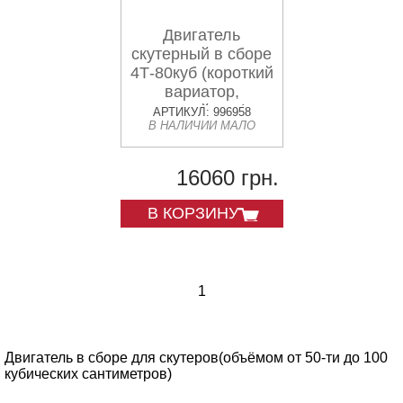
Двигатель
скутерный в сборе
4Т-80куб (короткий
вариатор,
длинный вал) +
АРТИКУЛ: 996958
В НАЛИЧИИ МАЛО
карбюратор,
коммутатор,
катушка
16060 грн.
зажигания, фильтр
воздушный
В КОРЗИНУ
1
Двигатель в сборе для скутеров(объёмом от 50-ти до 100
кубических сантиметров)