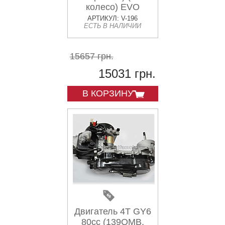
колесо) EVO
АРТИКУЛ: V-196
ЕСТЬ В НАЛИЧИИ
15657 грн.
15031 грн.
В КОРЗИНУ
Двигатель 4T GY6
80cc (139QMB,