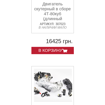
Двигатель
скутерный в сборе
4Т-80куб
(длинный
вариатор,
АРТИКУЛ: 307023
В НАЛИЧИИ МАЛО
длинный вал) +
карбюратор,
коммутатор,
16425 грн.
катушка
зажигания, фильтр
В КОРЗИНУ
воздушный