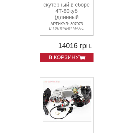
скутерный в сборе
4Т-80куб
(длинный
вариатор,
АРТИКУЛ: 307073
В НАЛИЧИИ МАЛО
длинный вал)
14016 грн.
В КОРЗИНУ