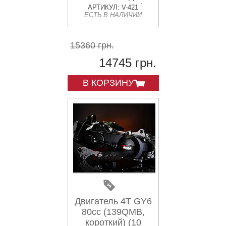
амортизатора)
АРТИКУЛ: V-421
ЕСТЬ В НАЛИЧИИ
EVO
15360 грн.
14745 грн.
В КОРЗИНУ
Двигатель 4T GY6
80cc (139QMB,
короткий) (10