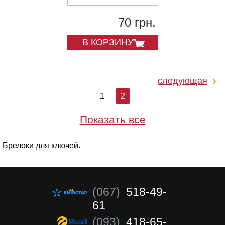
70 грн.
В КОРЗИНУ
следующая
1
2
Показать все
Брелоки для ключей.
(067)
518-49-
61
(093)
418-65-