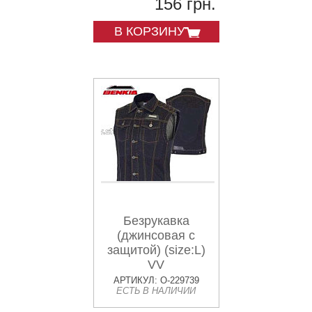
156 грн.
В КОРЗИНУ
Безрукавка
(джинсовая с
защитой) (size:L)
VV
АРТИКУЛ: O-229739
ЕСТЬ В НАЛИЧИИ