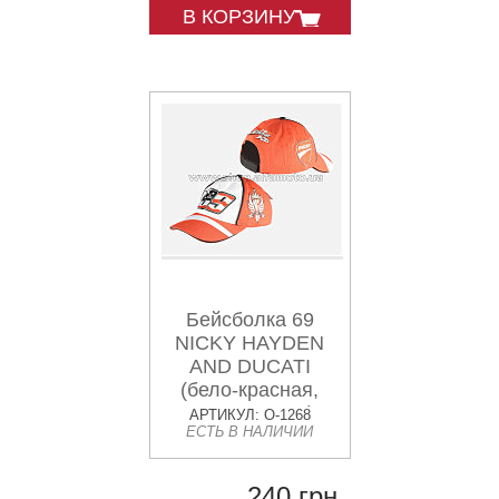
В КОРЗИНУ
Бейсболка 69
NICKY HAYDEN
AND DUCATI
(бело-красная,
100% хлопок)
АРТИКУЛ: O-1268
ЕСТЬ В НАЛИЧИИ
240 грн.