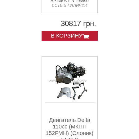
вторичный вал
АРТИКУЛ: N-293990
ЕСТЬ В НАЛИЧИИ
длинный - под
реверс).
30817 грн.
В КОРЗИНУ
Двигатель Delta
110cc (МКПП
152FMH) (Слоник)