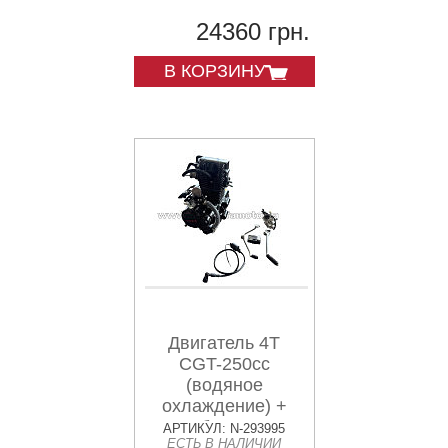
24360 грн.
В КОРЗИНУ
Двигатель 4T
CGT-250cc
(водяное
охлаждение) +
карбюратор,
АРТИКУЛ: N-293995
ЕСТЬ В НАЛИЧИИ