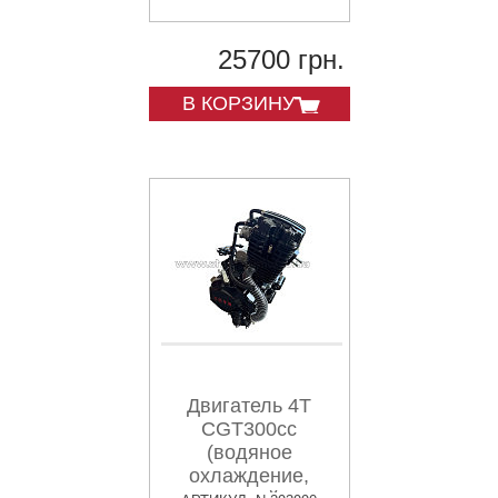
коммутатор,
катушка зажигания
25700 грн.
В КОРЗИНУ
Двигатель 4T
CGT300cc
(водяное
охлаждение,