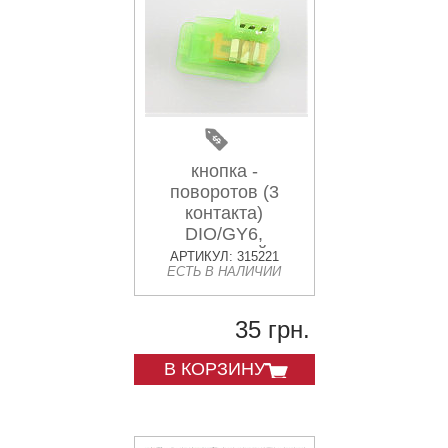
кнопка -
поворотов (3
контакта)
DIO/GY6,
ЗЕЛЕНЫЙ
АРТИКУЛ: 315221
ЕСТЬ В НАЛИЧИИ
35 грн.
В КОРЗИНУ