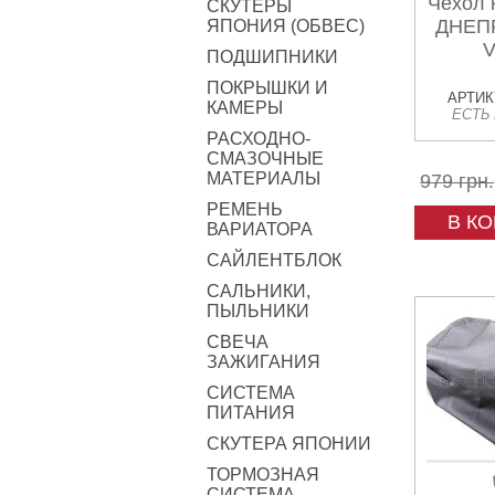
Чехол 
СКУТЕРЫ
ДНЕПР
ЯПОНИЯ (ОБВЕС)
V
ПОДШИПНИКИ
ПОКРЫШКИ И
АРТИКУ
КАМЕРЫ
ЕСТЬ
РАСХОДНО-
СМАЗОЧНЫЕ
МАТЕРИАЛЫ
979 грн.
РЕМЕНЬ
В К
ВАРИАТОРА
САЙЛЕНТБЛОК
САЛЬНИКИ,
ПЫЛЬНИКИ
СВЕЧА
ЗАЖИГАНИЯ
СИСТЕМА
ПИТАНИЯ
СКУТЕРА ЯПОНИИ
ТОРМОЗНАЯ
СИСТЕМА