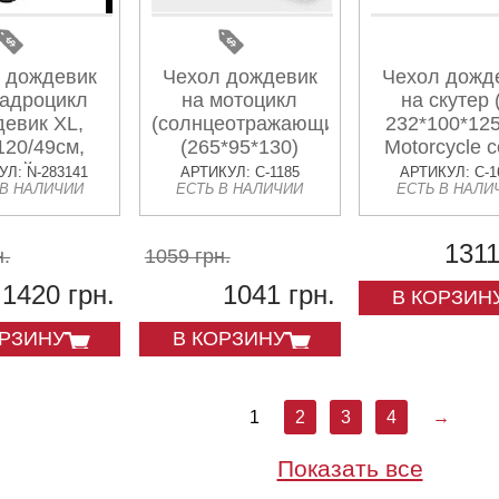
 дождевик
Чехол дождевик
Чехол дожд
вадроцикл
на мотоцикл
на скутер 
евик XL,
(солнцеотражающий)
232*100*12
120/49см,
(265*95*130)
Motorcycle c
ный JPX
KOMATCU
Л: N-283141
АРТИКУЛ: C-1185
АРТИКУЛ: C-1
 В НАЛИЧИИ
ЕСТЬ В НАЛИЧИИ
ЕСТЬ В НАЛИ
1311
н.
1059 грн.
1420 грн.
1041 грн.
В КОРЗИН
ОРЗИНУ
В КОРЗИНУ
1
2
3
4
→
Показать все