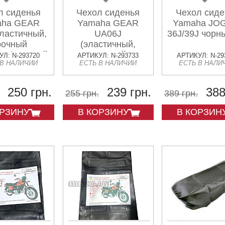
л сиденья
Чехол сиденья
Чехол сиде
aha GEAR
Yamaha GEAR
Yamaha JO
ластичный,
UA06J
36J/39J чорн
рочный
(эластичный,
ал) черный
прочный
Л: N-293720
АРТИКУЛ: N-293733
АРТИКУЛ: N-29
 В НАЛИЧИИ
ЕСТЬ В НАЛИЧИИ
ЕСТЬ В НАЛИ
MATCU
материал) черный
KOMATCU
250 грн.
239 грн.
388
255 грн.
389 грн.
ОРЗИНУ
В КОРЗИНУ
В КОРЗИН