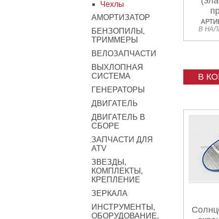
(эла
Чехлы
п
АМОРТИЗАТОР
матери
АРТИК
В НА
БЕНЗОПИЛЫ,
ТРИММЕРЫ
ВЕЛОЗАПЧАСТИ
ВЫХЛОПНАЯ
СИСТЕМА
В К
ГЕНЕРАТОРЫ
ДВИГАТЕЛЬ
ДВИГАТЕЛЬ В
СБОРЕ
ЗАПЧАСТИ ДЛЯ
ATV
ЗВЕЗДЫ,
КОМПЛЕКТЫ,
КРЕПЛЕНИЕ
ЗЕРКАЛА
ИНСТРУМЕНТЫ,
Солнц
ОБОРУДОВАНИЕ,