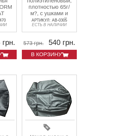
нья
полиэтиленовый,
TORM
плотностью 65г/
AT
м?, с ушками и
двусторонней
470
АРТИКУЛ: AB-0305
ЧИИ
ЕСТЬ В НАЛИЧИИ
ламинацией, 3х5м
 грн.
540 грн.
573 грн.
У
В КОРЗИНУ