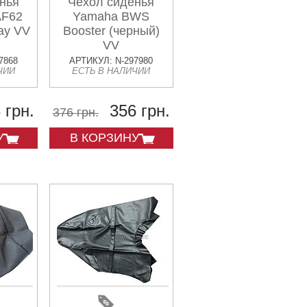
нья
Чехол сиденья
AF62
Yamaha BWS
day VV
Booster (черный)
VV
7868
АРТИКУЛ: N-297980
ЧИИ
ЕСТЬ В НАЛИЧИИ
 грн.
356 грн.
376 грн.
У
В КОРЗИНУ