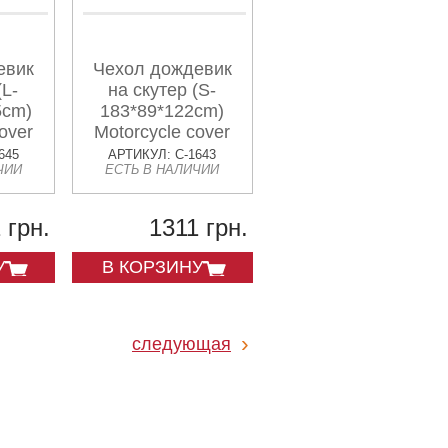
евик
Чехол дождевик
(L-
на скутер (S-
5cm)
183*89*122cm)
over
Motorcycle cover
645
АРТИКУЛ: C-1643
ЧИИ
ЕСТЬ В НАЛИЧИИ
 грн.
1311 грн.
У
В КОРЗИНУ
следующая