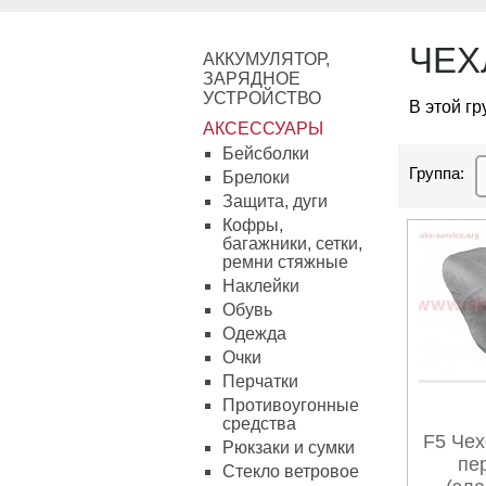
ЧЕХ
АККУМУЛЯТОР,
ЗАРЯДНОЕ
УСТРОЙСТВО
В этой г
АКСЕССУАРЫ
Бейсболки
Группа:
Брелоки
Защита, дуги
Кофры,
багажники, сетки,
ремни стяжные
Наклейки
Обувь
Одежда
Очки
Перчатки
Противоугонные
средства
F5 Чех
Рюкзаки и сумки
пе
Стекло ветровое