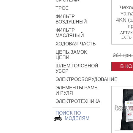
Чехо
ТРОС
Yam
ФИЛЬТР
4KN (э
ВОЗДУШНЫЙ
п
ФИЛЬТР
матери
АРТИКУ
МАСЛЯНЫЙ
ЕСТЬ
KO
ХОДОВАЯ ЧАСТЬ
ЦЕПЬ,ЗАМОК
264 грн.
ЦЕПИ
ШЛЕМ,ГОЛОВНОЙ
В К
УБОР
ЭЛЕКТРООБОРУДОВАНИЕ
ЭЛЕМЕНТЫ РАМЫ
И РУЛЯ
ЭЛЕКТРОТЕХНИКА
ПОИСК ПО
МОДЕЛЯМ