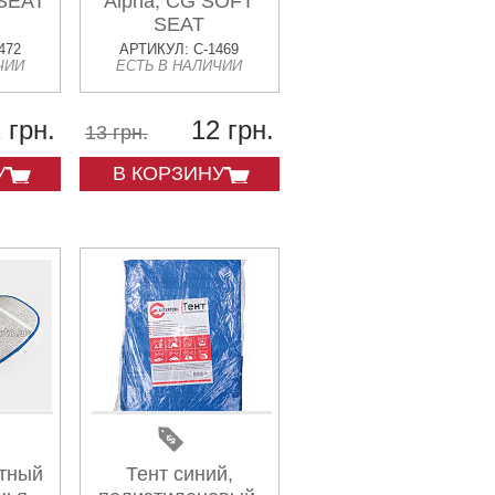
 SEAT
Alpha, CG SOFT
SEAT
472
АРТИКУЛ: C-1469
ЧИИ
ЕСТЬ В НАЛИЧИИ
 грн.
12 грн.
13 грн.
У
В КОРЗИНУ
тный
Тент синий,