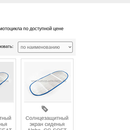
 мотоцикла по доступной цене
овать:
тный
Солнцезащитный
нья
экран сиденья