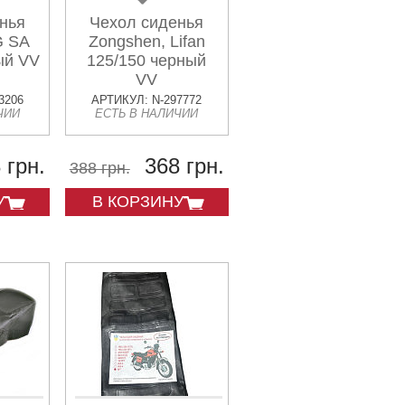
нья
Чехол сиденья
G SA
Zongshen, Lifan
ый VV
125/150 черный
VV
3206
АРТИКУЛ: N-297772
ЧИИ
ЕСТЬ В НАЛИЧИИ
 грн.
368 грн.
388 грн.
У
В КОРЗИНУ