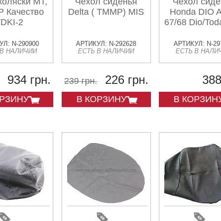
коляски МТ,
Чехол сиденья
Чехол сиде
 Качество
Delta ( TMMP) MIS
Honda DIO 
DKI-2
67/68 Dio/To
Л: N-290900
АРТИКУЛ: N-292628
АРТИКУЛ: N-29
 В НАЛИЧИИ
ЕСТЬ В НАЛИЧИИ
ЕСТЬ В НАЛИ
934 грн.
226 грн.
388
239 грн.
ОРЗИНУ
В КОРЗИНУ
В КОРЗИН