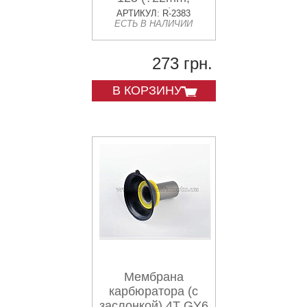
основная) CK
АРТИКУЛ: R-2383
ЕСТЬ В НАЛИЧИИ
273 грн.
В КОРЗИНУ
Мембрана
карбюратора (с
заслонкой) 4T GY6