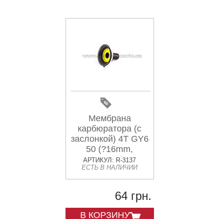
Мембрана
карбюратора (с
заслонкой) 4T GY6
50 (?16mm,
основная) ZV
АРТИКУЛ: R-3137
ЕСТЬ В НАЛИЧИИ
64 грн.
В КОРЗИНУ