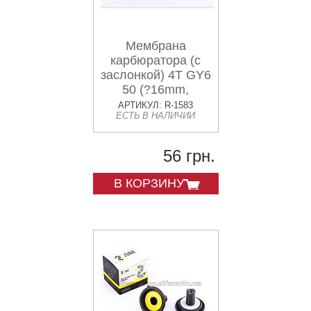
Мембрана
карбюратора (с
заслонкой) 4T GY6
50 (?16mm,
основная с
АРТИКУЛ: R-1583
ЕСТЬ В НАЛИЧИИ
выемкой)
KOMATCU
56 грн.
В КОРЗИНУ