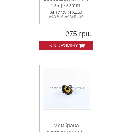
125 (?22mm,
основная)
АРТИКУЛ: R-1150
ЕСТЬ В НАЛИЧИИ
XINLONG
275 грн.
В КОРЗИНУ
Мембрана
карбюратора (с