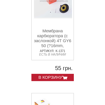
Мембрана
карбюратора (с
заслонкой) 4T GY6
50 (?16mm,
основная)
АРТИКУЛ: K-1371
ЕСТЬ В НАЛИЧИИ
FUELJET
55 грн.
В КОРЗИНУ