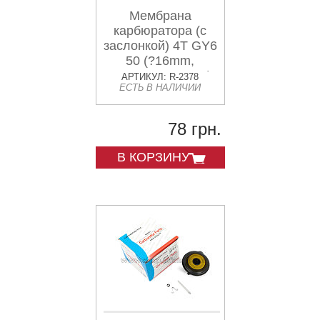
Мембрана
карбюратора (с
заслонкой) 4T GY6
50 (?16mm,
основная + игла)
АРТИКУЛ: R-2378
ЕСТЬ В НАЛИЧИИ
CK
78 грн.
В КОРЗИНУ