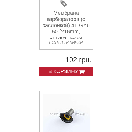
Мембрана
карбюратора (с
заслонкой) 4T GY6
50 (?16mm,
основная с
АРТИКУЛ: R-2379
ЕСТЬ В НАЛИЧИИ
выемкой) CK
102 грн.
В КОРЗИНУ