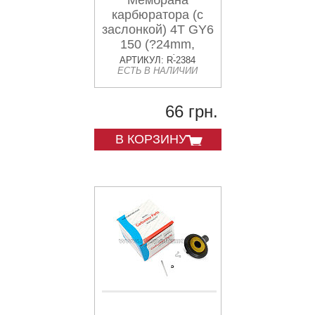
Мембрана
карбюратора (с
заслонкой) 4T GY6
150 (?24mm,
основная) CK
АРТИКУЛ: R-2384
ЕСТЬ В НАЛИЧИИ
66 грн.
В КОРЗИНУ