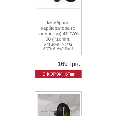
Мембрана
карбюратора (с
заслонкой) 4T GY6
50 (?16mm,
основная с
АРТИКУЛ: R-2574
ЕСТЬ В НАЛИЧИИ
выемкой) ZUNA
169 грн.
В КОРЗИНУ