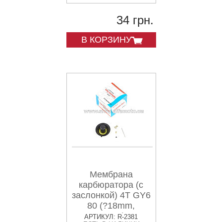
34 грн.
В КОРЗИНУ
Мембрана
карбюратора (с
заслонкой) 4T GY6
80 (?18mm,
основная) CK
АРТИКУЛ: R-2381