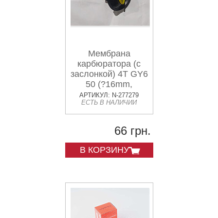
Мембрана
карбюратора (с
заслонкой) 4T GY6
50 (?16mm,
основная с
АРТИКУЛ: N-277279
ЕСТЬ В НАЛИЧИИ
ушками) HKS
66 грн.
В КОРЗИНУ