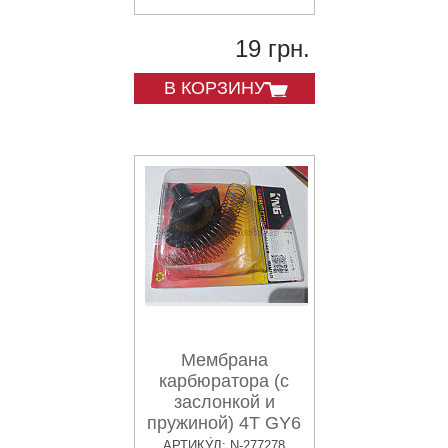
19 грн.
В КОРЗИНУ
Мембрана
карбюратора (с
заслонкой и
пружиной) 4T GY6
150 (?24mm,
АРТИКУЛ: N-277278