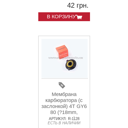
42 грн.
В КОРЗИНУ
Мембрана
карбюратора (с
заслонкой) 4T GY6
80 (?18mm,
основная без
АРТИКУЛ: R-1128
ЕСТЬ В НАЛИЧИИ
иглы) FUELJET