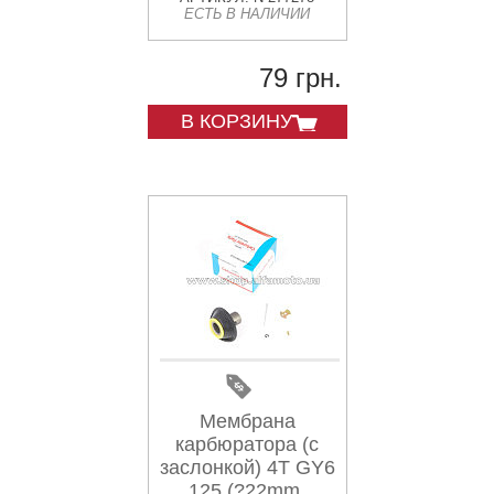
ЕСТЬ В НАЛИЧИИ
основная) KNG
79 грн.
В КОРЗИНУ
Мембрана
карбюратора (с
заслонкой) 4T GY6
125 (?22mm,