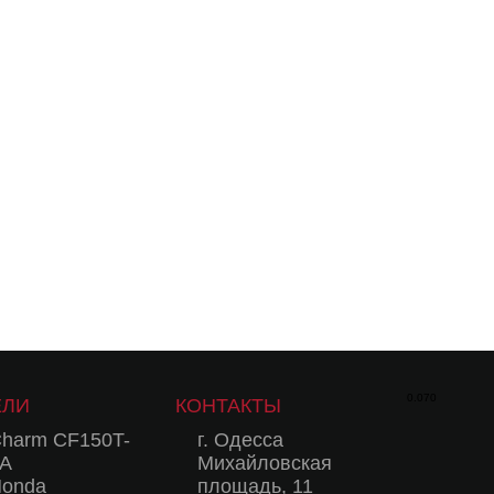
0.070
ЕЛИ
КОНТАКТЫ
harm CF150T-
г. Одесса
A
Михайловская
onda
площадь, 11