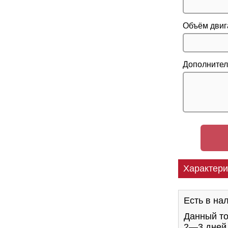
Объём двиг
Дополнител
Характери
Есть в на
Данный то
2—3 дне