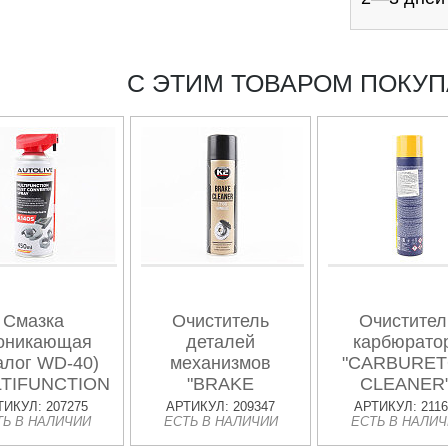
С ЭТИМ ТОВАРОМ ПОКУ
Смазка
Очиститель
Очистител
оникающая
деталей
карбюрато
алог WD-40)
механизмов
"CARBURE
LTIFUNCTION
"BRAKE
CLEANER"
t", Аэрозоль
CLEANER",
Аэрозоль 60
ТИКУЛ: 207275
АРТИКУЛ: 209347
АРТИКУЛ: 2116
ТЬ В НАЛИЧИИ
ЕСТЬ В НАЛИЧИИ
ЕСТЬ В НАЛИ
450ml
Аэрозоль 500ml