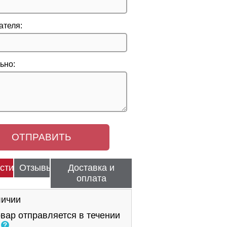
ателя:
ьно:
стики
Отзывы
Доставка и
оплата
личии
вар отправляется в течении
й