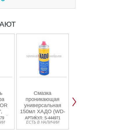
ПАЮТ
ь
Смазка
Очиститель
ра
проникающая
деталей
TOR
универсальная
механизмов
,
150мл ХАДО (WD-
"Универсальный
0ml
40) VDKI-2
обезжириватель",
79
АРТИКУЛ: S-444971
АРТИКУЛ: 207875
ЧИИ
ЕСТЬ В НАЛИЧИИ
ЕСТЬ В НАЛИЧИИ
Аэрозоль 300ml