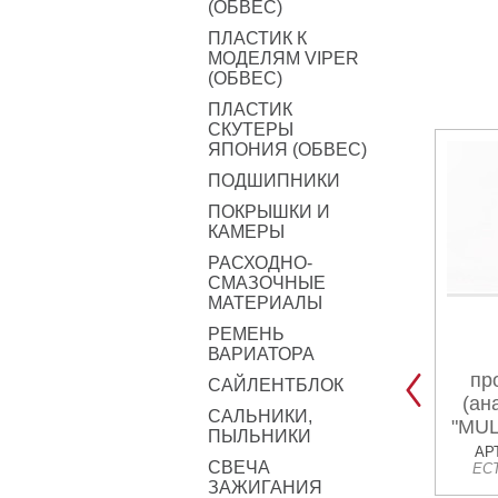
(ОБВЕС)
ПЛАСТИК К
МОДЕЛЯМ VIPER
(ОБВЕС)
ПЛАСТИК
СКУТЕРЫ
ЯПОНИЯ (ОБВЕС)
ПОДШИПНИКИ
ПОКРЫШКИ И
КАМЕРЫ
РАСХОДНО-
СМАЗОЧНЫЕ
МАТЕРИАЛЫ
РЕМЕНЬ
ВАРИАТОРА
пр
САЙЛЕНТБЛОК
(ан
САЛЬНИКИ,
"MU
ПЫЛЬНИКИ
smar
АР
СВЕЧА
ЕС
ЗАЖИГАНИЯ