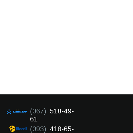
(067)
518-49-
61
(093)
418-65-