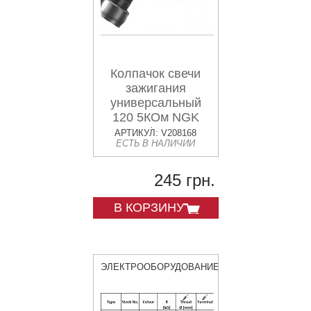
Колпачок свечи
зажигания
универсальный
120 5КОм NGK
8032 / VB05F
АРТИКУЛ: V208168
ЕСТЬ В НАЛИЧИИ
245 грн.
В КОРЗИНУ
ЭЛЕКТРООБОРУДОВАНИЕ