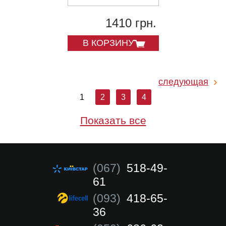
1410 грн.
В КОРЗИНУ
следующая
1
2
3
4
Показать все
(067)
518-49-
61
(093)
418-65-
36