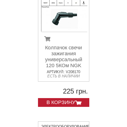
Колпачок свечи
зажигания
универсальный
120 5КОм NGK
8082 / YB05F
АРТИКУЛ: V208170
ЕСТЬ В НАЛИЧИИ
225 грн.
В КОРЗИНУ
ЭЛЕКТРООБОРУДОВАНИЕ