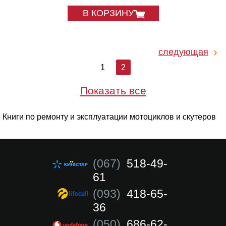
В КОРЗИНУ
следующая
1
2
Показать все
Книги по ремонту и эксплуатации мотоциклов и скутеров
(067)
518-49-
61
(093)
418-65-
36
(050)
686-62-