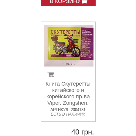
В КОРЗИНУ
Книга Скутеретты
китайского и
корейского пр-ва
Viper, Zongshen,
Geely, Keeway,
АРТИКУЛ: 2004131
ЕСТЬ В НАЛИЧИИ
Daelim
Устройство, эк
40 грн.