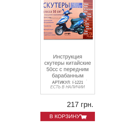
Инструкция
скутеры китайские
50сс с передним
барабанным
тормозом (№25)
АРТИКУЛ: I-1221
ЕСТЬ В НАЛИЧИИ
(88стр) VDK-2
217 грн.
В КОРЗИНУ