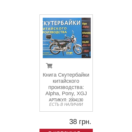
Книга Скутербайки
китайского
производства:
Alpha, Pony, XGJ
50-3A, Wolf и др.
АРТИКУЛ: 2004130
ЕСТЬ В НАЛИЧИИ
Устройство,
эксплуатац
38 грн.