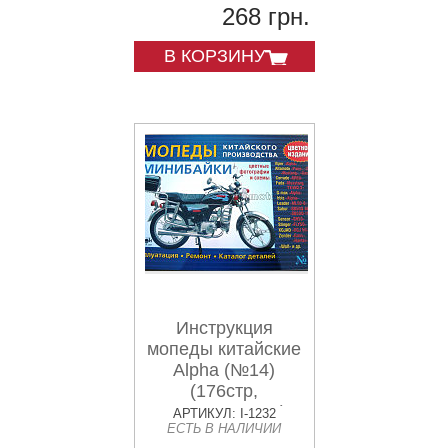
268 грн.
В КОРЗИНУ
Инструкция
мопеды китайские
Alpha (№14)
(176стр,
полноцветная)
АРТИКУЛ: I-1232
ЕСТЬ В НАЛИЧИИ
VDK-2