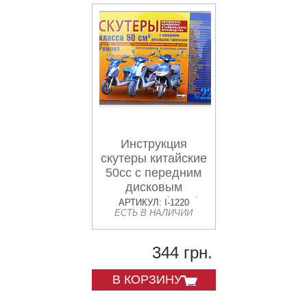
Инструкция
скутеры китайские
50сс с передним
дисковым
тормозом (№22)
АРТИКУЛ: I-1220
ЕСТЬ В НАЛИЧИИ
(223стр) VDK-2
344 грн.
В КОРЗИНУ