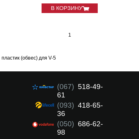
В КОРЗИНУ
1
пластик (обвес) для V-5
(067)
518-49-
61
(093)
418-65-
36
(050)
686-62-
98