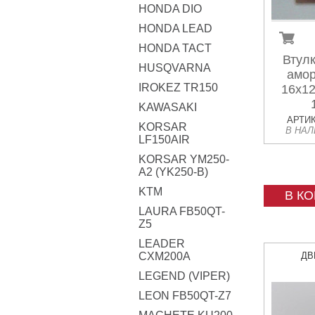
HONDA DIO
HONDA LEAD
HONDA TACT
Втулк
HUSQVARNA
амор
IROKEZ TR150
16x12
KAWASAKI
АРТИК
KORSAR
В НА
LF150AIR
KORSAR YM250-
A2 (YK250-B)
KTM
В К
LAURA FB50QT-
Z5
LEADER
CXM200A
ДВ
LEGEND (VIPER)
LEON FB50QT-Z7