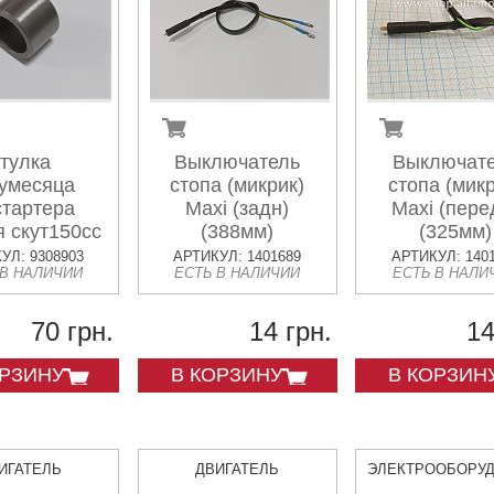
тулка
Выключатель
Выключат
умесяца
стопа (микрик)
стопа (микр
стартера
Maxi (задн)
Maxi (пере
 скут150сс
(388мм)
(325мм)
УЛ: 9308903
АРТИКУЛ: 1401689
АРТИКУЛ: 140
 В НАЛИЧИИ
ЕСТЬ В НАЛИЧИИ
ЕСТЬ В НАЛИ
70 грн.
14 грн.
14
ОРЗИНУ
В КОРЗИНУ
В КОРЗИН
ИГАТЕЛЬ
ДВИГАТЕЛЬ
ЭЛЕКТРООБОРУ