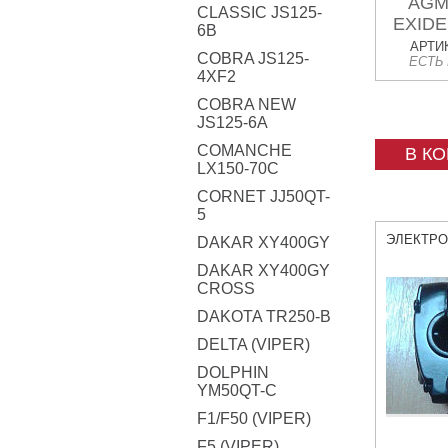
AGM
CLASSIC JS125-
EXIDE
6B
= Y
АРТИК
COBRA JS125-
ЕСТЬ
15
4XF2
COBRA NEW
JS125-6A
COMANCHE
В К
LX150-70C
CORNET JJ50QT-
5
ЭЛЕКТР
DAKAR XY400GY
DAKAR XY400GY
CROSS
DAKOTA TR250-B
DELTA (VIPER)
DOLPHIN
YM50QT-C
F1/F50 (VIPER)
F5 (VIPER)