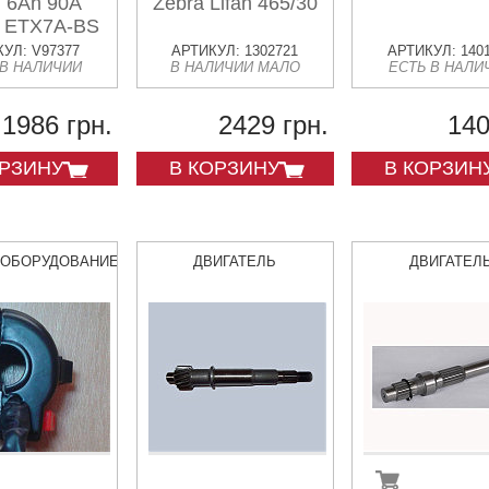
 6Ah 90A
Zebra Lifan 465/30
 ETX7A-BS
TX7A-BS
УЛ: V97377
АРТИКУЛ: 1302721
АРТИКУЛ: 140
 В НАЛИЧИИ
В НАЛИЧИИ МАЛО
ЕСТЬ В НАЛИ
0x87x94
1986 грн.
2429 грн.
140
ОРЗИНУ
В КОРЗИНУ
В КОРЗИН
ООБОРУДОВАНИЕ
ДВИГАТЕЛЬ
ДВИГАТЕЛ