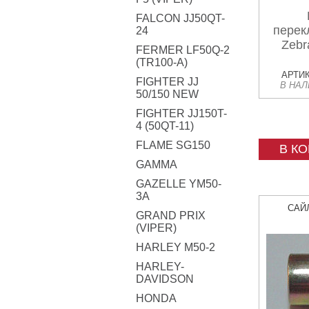
FALCON JJ50QT-
перек
24
Zebr
FERMER LF50Q-2
(TR100-A)
АРТИК
FIGHTER JJ
В НА
50/150 NEW
FIGHTER JJ150T-
4 (50QT-11)
FLAME SG150
В К
GAMMA
GAZELLE YM50-
3A
САЙ
GRAND PRIX
(VIPER)
HARLEY M50-2
HARLEY-
DAVIDSON
HONDA