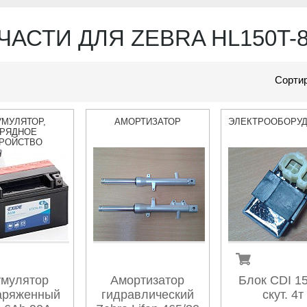
ЧАСТИ ДЛЯ ZEBRA HL150T-
Сортир
УМУЛЯТОР,
АМОРТИЗАТОР
ЭЛЕКТРООБОРУ
РЯДНОЕ
РОЙСТВО
умулятор
Амортизатор
Блок CDI 1
аряженный
гидравлический
скут. 4т