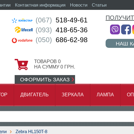
антии
Контактная информация
Новости
Статьи
ПОЛУЧИТ
(067)
518-49-61
(093)
418-65-36
(050)
686-62-98
НАШ К
ТОВАРОВ
0
НА СУММУ
0
ГРН.
ОФОРМИТЬ ЗАКАЗ
ТОР
ДВИГАТЕЛЬ
ЗЕРКАЛА
ЛАМПА
ОП
АМОК ЦЕПИ
ели
Zebra HL150T-8