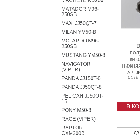
MACHETE KU200
MATADOR M96-
250SB
MAXI JJ50QT-7
MILAN YM50-B
MOTARDO M96-
В
250SB
пол
MUSTANG YM50-8
кик
NAVIGATOR
нижняя
(VIPER)
АРТИК
ЕСТЬ
PANDA JJ150T-8
PANDA JJ50QT-8
PELICAN JJ50QT-
15
В К
PONY M50-3
RACE (VIPER)
RAPTOR
CXM200B
ДВ