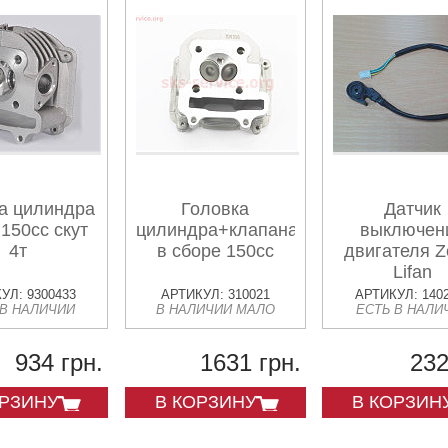
а цилиндра
Головка
Датчик
 150сс скут
цилиндра+клапана+пастель
выключен
4т
в сборе 150cc
двигателя Z
Lifan
УЛ: 9300433
АРТИКУЛ: 310021
АРТИКУЛ: 140
 В НАЛИЧИИ
В НАЛИЧИИ МАЛО
ЕСТЬ В НАЛИ
934 грн.
1631 грн.
232
ОРЗИНУ
В КОРЗИНУ
В КОРЗИН