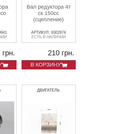
ора
Вал редуктора 4т
есо
ск 150сс
(сцепление)
0941
АРТИКУЛ: 9302974
ЧИИ
ЕСТЬ В НАЛИЧИИ
 грн.
210 грн.
У
В КОРЗИНУ
Ь
ДВИГАТЕЛЬ