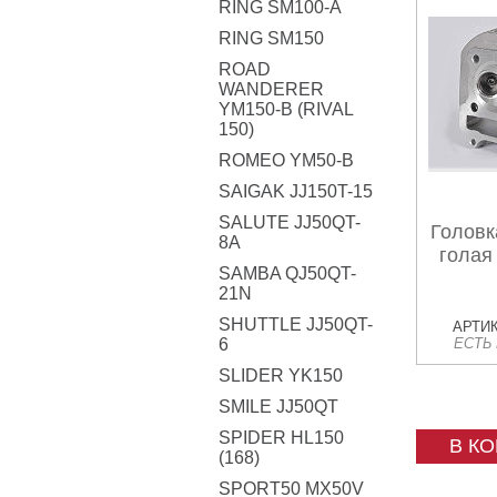
RING SM100-A
RING SM150
ROAD
WANDERER
YM150-B (RIVAL
150)
ROMEO YM50-B
SAIGAK JJ150T-15
SALUTE JJ50QT-
Головк
8A
голая
SAMBA QJ50QT-
21N
SHUTTLE JJ50QT-
АРТИК
6
ЕСТЬ
SLIDER YK150
SMILE JJ50QT
SPIDER HL150
В К
(168)
SPORT50 MX50V