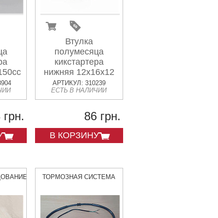
Втулка
ца
полумесяца
ра
кикстартера
150сс
нижняя 12x16x12
8904
АРТИКУЛ: 310239
ЧИИ
ЕСТЬ В НАЛИЧИИ
 грн.
86 грн.
У
В КОРЗИНУ
ДОВАНИЕ
ТОРМОЗНАЯ СИСТЕМА