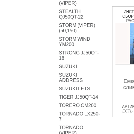
(VIPER)
STEALTH
ИНС
ОБОР
QJ50QT-22
РА
STORM (VIPER)
(50,150)
STORM WIND
YM200
STRONG JJ50QT-
18
SUZUKI
SUZUKI
ADDRESS
Емк
сли
SUZUKI LETS
TIGER JJ50QT-14
TORERO CM200
АРТИК
ЕСТЬ
TORNADO LX250-
7
TORNADO
(VIPER)