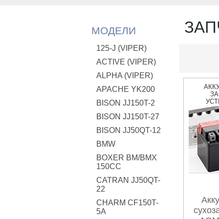
ЗАП
МОДЕЛИ
125-J (VIPER)
ACTIVE (VIPER)
ALPHA (VIPER)
АКК
APACHE YK200
ЗА
УСТ
BISON JJ150T-2
BISON JJ150T-27
BISON JJ50QT-12
BMW
BOXER BM/ВМX
150CC
CATRAN JJ50QT-
22
Акк
CHARM CF150T-
сухоз
5A