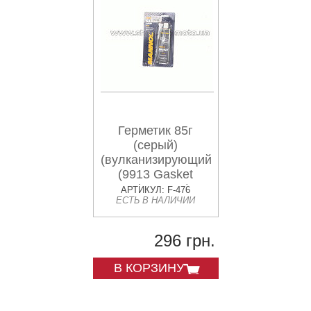
Герметик 85г
(серый)
(вулканизирующийся)
(9913 Gasket
Maker Gray)
АРТИКУЛ: F-476
ЕСТЬ В НАЛИЧИИ
MANNOL
296 грн.
В КОРЗИНУ