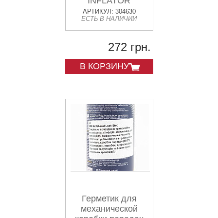
INFLATOR
SEALER",
АРТИКУЛ: 304630
ЕСТЬ В НАЛИЧИИ
Аэрозоль 450ml
272 грн.
В КОРЗИНУ
Герметик для
механической