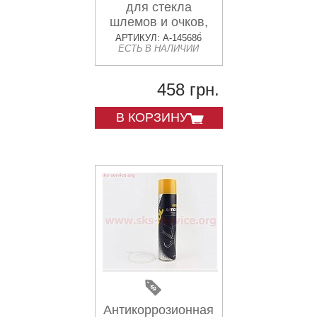
для стекла
шлемов и очков,
аэрозоль 15ml
АРТИКУЛ: A-145686
ЕСТЬ В НАЛИЧИИ
458 грн.
В КОРЗИНУ
Антикоррозионная