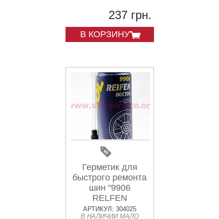
237 грн.
В КОРЗИНУ
Герметик для
быстрого ремонта
шин "9906
RELFEN
DOKTOR",
АРТИКУЛ: 304025
В НАЛИЧИИ МАЛО
Аэрозоль 450ml