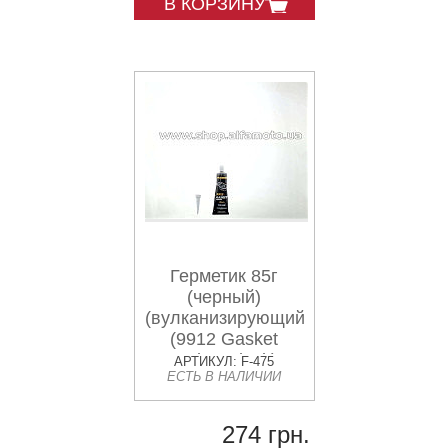
В КОРЗИНУ
Герметик 85г
(черный)
(вулканизирующийся)
(9912 Gasket
Maker Black)
АРТИКУЛ: F-475
ЕСТЬ В НАЛИЧИИ
MANNOL
274 грн.