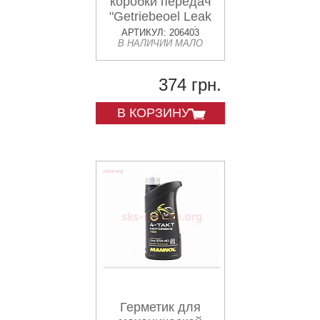
коробки передач
"Getriebeoel Leak
Stop", 180ml
АРТИКУЛ: 206403
В НАЛИЧИИ МАЛО
374 грн.
В КОРЗИНУ
Герметик для