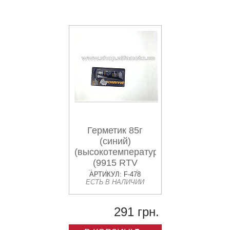
Герметик 85г
(синий)
(высокотемпературный)
(9915 RTV
Adhesive Sealant
АРТИКУЛ: F-478
ЕСТЬ В НАЛИЧИИ
Blue) MANNOL
291 грн.