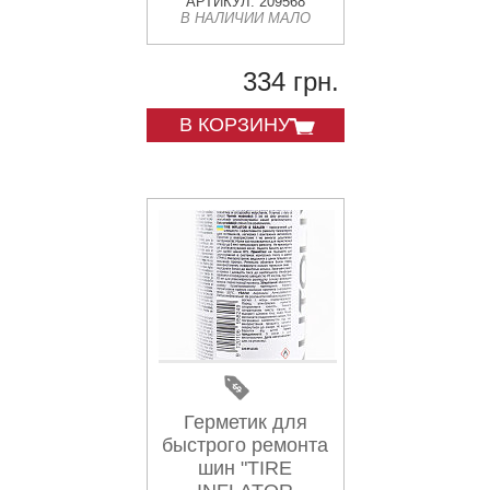
Аэрозоль 400ml
АРТИКУЛ: 209568
В НАЛИЧИИ МАЛО
334 грн.
В КОРЗИНУ
Герметик для
быстрого ремонта
шин "TIRE