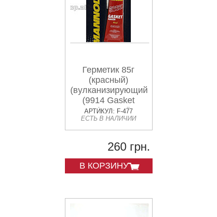
Герметик 85г
(красный)
(вулканизирующийся)
(9914 Gasket
Maker Red)
АРТИКУЛ: F-477
ЕСТЬ В НАЛИЧИИ
MANNOL
260 грн.
В КОРЗИНУ