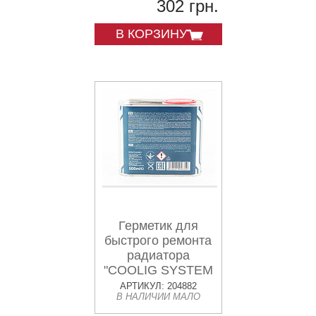
302 грн.
В КОРЗИНУ
Герметик для
быстрого ремонта
радиатора
"COOLIG SYSTEM
QUICK REPAIR",
АРТИКУЛ: 204882
В НАЛИЧИИ МАЛО
500ml