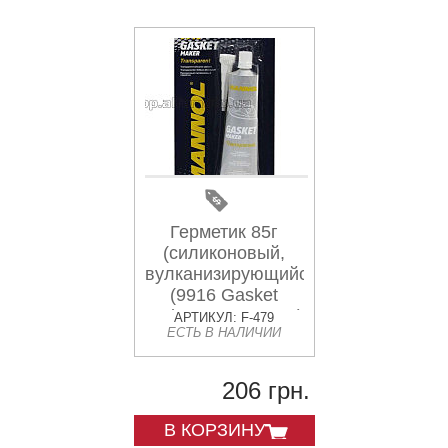
Герметик 85г
(силиконовый,
вулканизирующийся)
(9916 Gasket
Maker Transparent)
АРТИКУЛ: F-479
ЕСТЬ В НАЛИЧИИ
MANNOL
206 грн.
В КОРЗИНУ