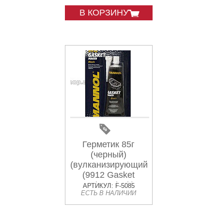
В КОРЗИНУ
Герметик 85г
(черный)
(вулканизирующийся)
(9912 Gasket
Maker Black)
АРТИКУЛ: F-5085
ЕСТЬ В НАЛИЧИИ
MANNOL VDKI