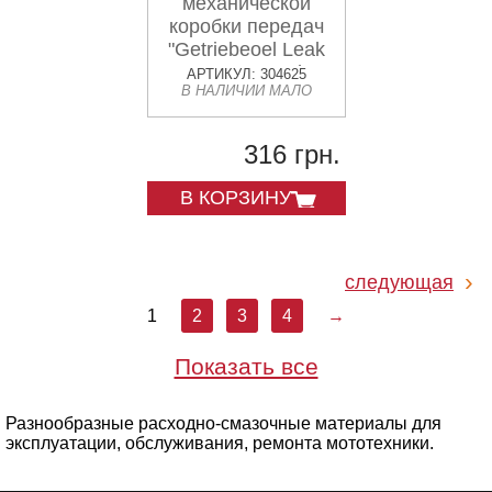
механической
коробки передач
"Getriebeoel Leak
Stop", 250ml
АРТИКУЛ: 304625
В НАЛИЧИИ МАЛО
316 грн.
В КОРЗИНУ
следующая
1
2
3
4
→
Показать все
Разнообразные расходно-смазочные материалы для
эксплуатации, обслуживания, ремонта мототехники.