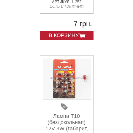
(зеленая) YWL
АРТИКУЛ: L-252
ЕСТЬ В НАЛИЧИИ
7 грн.
В КОРЗИНУ
Лампа Т10
(безцокольная)
12V 3W (габарит,