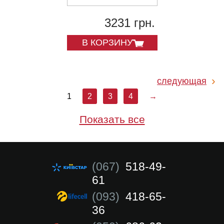
3231 грн.
В КОРЗИНУ
следующая
1
2
3
4
→
Показать все
(067)
518-49-
61
(093)
418-65-
36