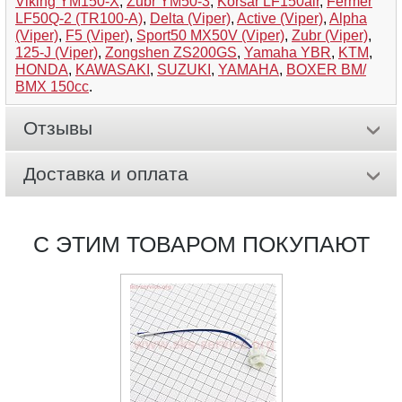
Viking YM150-X
,
Zubr YM50-3
,
Korsar LF150air
,
Fermer
LF50Q-2 (TR100-A)
,
Delta (Viper)
,
Active (Viper)
,
Alpha
(Viper)
,
F5 (Viper)
,
Sport50 MX50V (Viper)
,
Zubr (Viper)
,
125-J (Viper)
,
Zongshen ZS200GS
,
Yamaha YBR
,
KTM
,
HONDA
,
KAWASAKI
,
SUZUKI
,
YAMAHA
,
BOXER BM/
ВМX 150cc
.
Отзывы
Доставка и оплата
С ЭТИМ ТОВАРОМ ПОКУПАЮТ