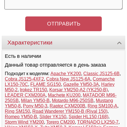
Характеристики
Есть в наличии
Данный товар отправляется в день заказа
Подходит к моделям:
Apache YK200
,
Classic JS125-6B
,
Cobra JS125-4XF2
,
Cobra New JS125-6A
,
Comanche
LX150-70C
,
FLAME SG150
,
Gazelle YM50-3A
,
Harley
M50-2
,
Irokez TR150
,
Korsar YM250-A2 (YK250-B)
,
LEADER CXM200A
,
Machete KU200
,
MATADOR M96-
250SB
,
Milan YM50-B
,
Motardo M96-250SB
,
Mustang
YM50-8
,
Pony M50-3
,
Raptor CXM200B
,
Ring SM100-A
,
Ring SM150
,
Road Wanderer YM150-B (Rival 150)
,
Romeo YM50-B
,
Slider YK150
,
Spider HL150 (168)
,
Storm Wind YM200
,
Torero CM200
,
TORNADO LX250-7
,