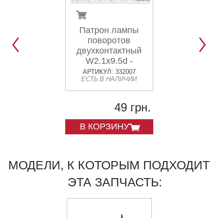
Патрон лампы
АУДИО коло
поворотов
D=80мм, к-кт
двухконтактный
(черные)
W2.1x9.5d -
T10/T13
АРТИКУЛ: 332007
АРТИКУЛ: 337
ЕСТЬ В НАЛИЧИИ
ЕСТЬ В НАЛИ
49 грн.
302
В КОРЗИНУ
В КОРЗИН
МОДЕЛИ, К КОТОРЫМ ПОДХОДИТ
ЭТА ЗАПЧАСТЬ: