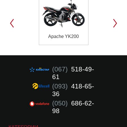
Apache YK200
Classic JS12
(067)
518-49-
61
(093)
418-65-
36
(050)
686-62-
98