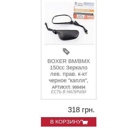
BOXER BM/BMX
150cc Зеркало
лев. прав. к-кт
черное "капля",
м10
АРТИКУЛ: 998494
ЕСТЬ В НАЛИЧИИ
318 грн.
В КОРЗИНУ