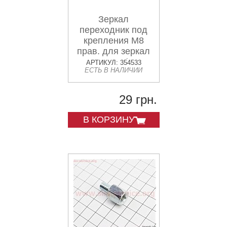
Зеркал
переходник под
крепления М8
прав. для зеркал
М10 прав. (одна
АРТИКУЛ: 354533
ЕСТЬ В НАЛИЧИИ
сторона)
29 грн.
В КОРЗИНУ