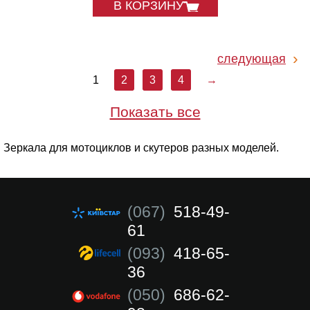
В КОРЗИНУ
следующая
1
2
3
4
→
Показать все
Зеркала для мотоциклов и скутеров разных моделей.
(067)
518-49-
61
(093)
418-65-
36
(050)
686-62-