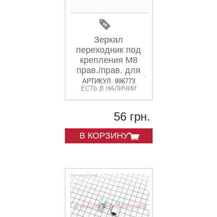
Зеркал
переходник под
крепления М8
прав./прав. для
зеркал М10 прав./
АРТИКУЛ: 996773
ЕСТЬ В НАЛИЧИИ
прав. к-кт 2шт
56 грн.
В КОРЗИНУ