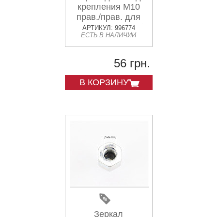
крепления М10
прав./прав. для
зеркал М8 прав./
АРТИКУЛ: 996774
ЕСТЬ В НАЛИЧИИ
прав. к-кт 2шт
56 грн.
В КОРЗИНУ
Зеркал