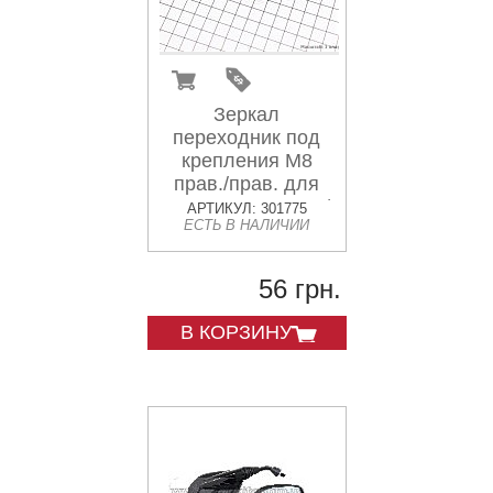
Зеркал
переходник под
крепления М8
прав./прав. для
зеркал М10 прав./
АРТИКУЛ: 301775
ЕСТЬ В НАЛИЧИИ
прав. к-кт 2шт
56 грн.
В КОРЗИНУ