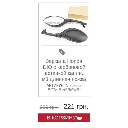
Зеркала Honda
DIO с карбоновой
вставкой капли,
м8 длинная ножка
в чехле резиновом
АРТИКУЛ: N-293683
ЕСТЬ В НАЛИЧИИ
KOMATCU
221 грн.
226 грн.
В КОРЗИНУ