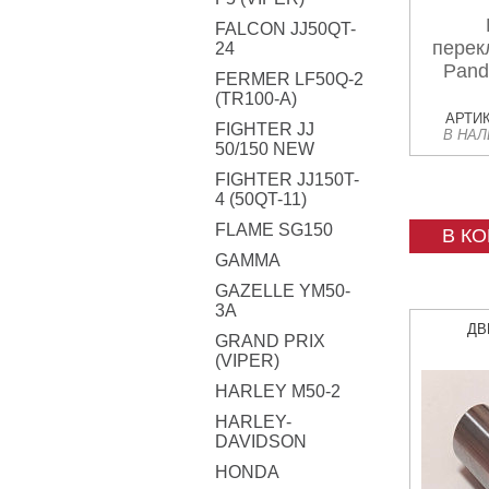
FALCON JJ50QT-
перек
24
Pand
FERMER LF50Q-2
(TR100-A)
АРТИК
FIGHTER JJ
В НА
50/150 NEW
FIGHTER JJ150T-
4 (50QT-11)
FLAME SG150
В К
GAMMA
GAZELLE YM50-
3A
ДВ
GRAND PRIX
(VIPER)
HARLEY M50-2
HARLEY-
DAVIDSON
HONDA