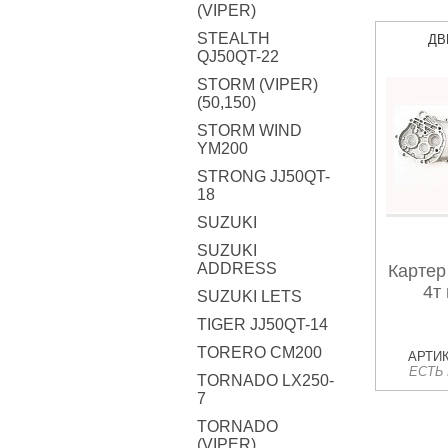
(VIPER)
STEALTH
ДВ
QJ50QT-22
STORM (VIPER)
(50,150)
STORM WIND
YM200
STRONG JJ50QT-
18
SUZUKI
SUZUKI
ADDRESS
Картер
4т 
SUZUKI LETS
TIGER JJ50QT-14
TORERO CM200
АРТИК
ЕСТЬ
TORNADO LX250-
7
TORNADO
(VIPER)