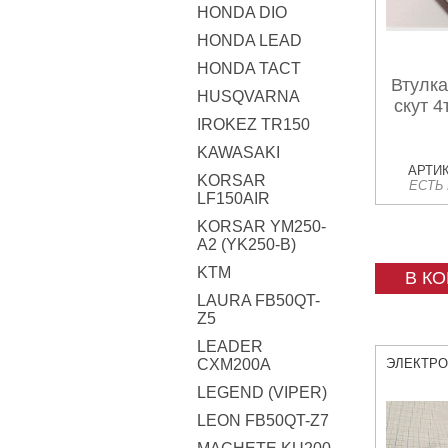
HONDA DIO
HONDA LEAD
HONDA TACT
Втулка
HUSQVARNA
скут 4
IROKEZ TR150
KAWASAKI
АРТИК
KORSAR
ЕСТЬ
LF150AIR
KORSAR YM250-
A2 (YK250-B)
KTM
В К
LAURA FB50QT-
Z5
LEADER
CXM200A
ЭЛЕКТР
LEGEND (VIPER)
LEON FB50QT-Z7