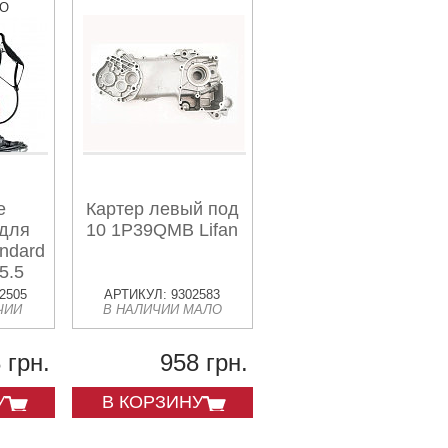
ВО
е
Картер левый под
 для
10 1P39QMB Lifan
ndard
5.5
2505
АРТИКУЛ: 9302583
ЧИИ
В НАЛИЧИИ МАЛО
 грн.
958 грн.
У
В КОРЗИНУ