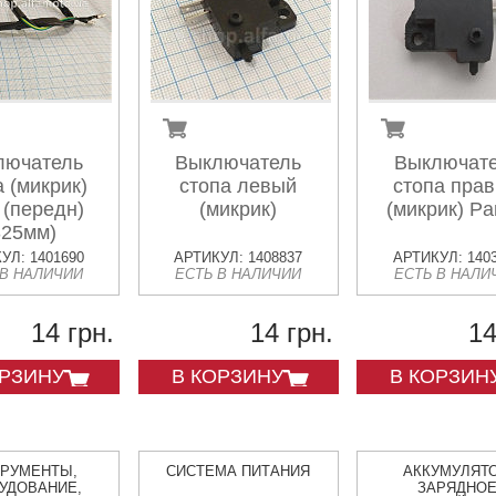
лючатель
Выключатель
Выключат
а (микрик)
стопа левый
стопа пра
 (передн)
(микрик)
(микрик) P
325мм)
УЛ: 1401690
АРТИКУЛ: 1408837
АРТИКУЛ: 140
 В НАЛИЧИИ
ЕСТЬ В НАЛИЧИИ
ЕСТЬ В НАЛИ
14 грн.
14 грн.
14
ОРЗИНУ
В КОРЗИНУ
В КОРЗИН
ТРУМЕНТЫ,
СИСТЕМА ПИТАНИЯ
АККУМУЛЯТО
УДОВАНИЕ,
ЗАРЯДНО