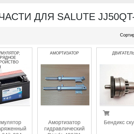
ЧАСТИ ДЛЯ SALUTE JJ50QT
Сортир
УМУЛЯТОР,
АМОРТИЗАТОР
ДВИГАТЕЛ
РЯДНОЕ
РОЙСТВО
умулятор
Амортизатор
Бендикс ску
аряженный
гидравлический