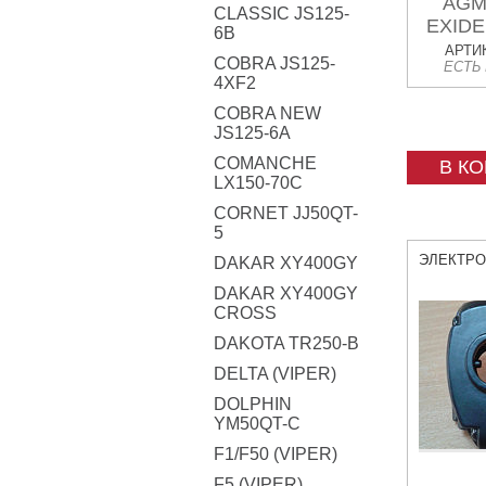
AGM
CLASSIC JS125-
EXIDE
6B
= Y
АРТИК
COBRA JS125-
ЕСТЬ
15
4XF2
COBRA NEW
JS125-6A
COMANCHE
В К
LX150-70C
CORNET JJ50QT-
5
ЭЛЕКТР
DAKAR XY400GY
DAKAR XY400GY
CROSS
DAKOTA TR250-B
DELTA (VIPER)
DOLPHIN
YM50QT-C
F1/F50 (VIPER)
F5 (VIPER)