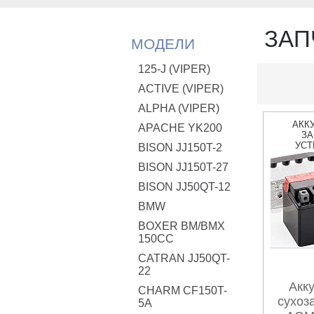
ЗАП
МОДЕЛИ
125-J (VIPER)
ACTIVE (VIPER)
ALPHA (VIPER)
АКК
APACHE YK200
ЗА
УСТ
BISON JJ150T-2
BISON JJ150T-27
BISON JJ50QT-12
BMW
BOXER BM/ВМX
150CC
CATRAN JJ50QT-
22
Акк
CHARM CF150T-
сухоз
5A