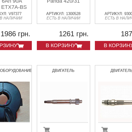
 6Ah 90A
Panda 420/31
 ETX7A-BS
TX7A-BS
УЛ: V97377
АРТИКУЛ: 1300528
АРТИКУЛ: 930
 В НАЛИЧИИ
ЕСТЬ В НАЛИЧИИ
ЕСТЬ В НАЛИ
0x87x94
1986 грн.
1261 грн.
187
ОРЗИНУ
В КОРЗИНУ
В КОРЗИН
ООБОРУДОВАНИЕ
ДВИГАТЕЛЬ
ДВИГАТЕЛ