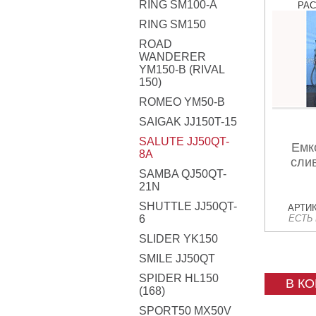
RING SM100-A
РА
RING SM150
ROAD
WANDERER
YM150-B (RIVAL
150)
ROMEO YM50-B
SAIGAK JJ150T-15
SALUTE JJ50QT-
Емк
8A
сли
SAMBA QJ50QT-
21N
SHUTTLE JJ50QT-
АРТИК
6
ЕСТЬ
SLIDER YK150
SMILE JJ50QT
SPIDER HL150
В К
(168)
SPORT50 MX50V