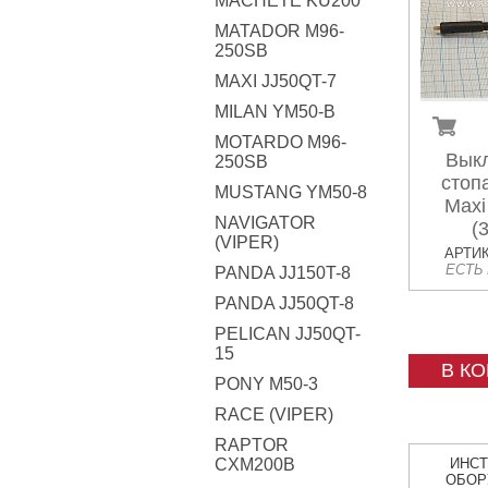
MACHETE KU200
MATADOR M96-
250SB
MAXI JJ50QT-7
MILAN YM50-B
MOTARDO M96-
Вык
250SB
стоп
MUSTANG YM50-8
Maxi
NAVIGATOR
(
(VIPER)
АРТИК
ЕСТЬ
PANDA JJ150T-8
PANDA JJ50QT-8
PELICAN JJ50QT-
15
В К
PONY M50-3
RACE (VIPER)
RAPTOR
CXM200B
ИНС
ОБОР