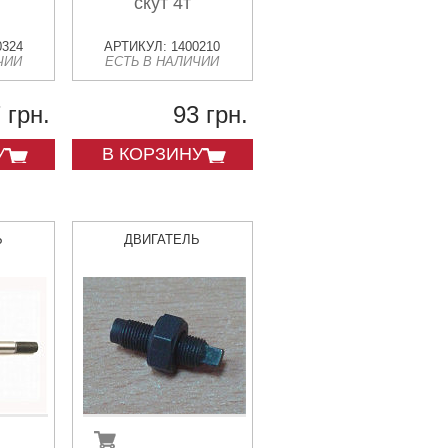
скут 4т
0324
АРТИКУЛ: 1400210
ЧИИ
ЕСТЬ В НАЛИЧИИ
 грн.
93 грн.
У
В КОРЗИНУ
Ь
ДВИГАТЕЛЬ