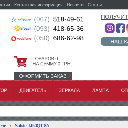
антии
Контактная информация
Новости
Статьи
ПОЛУЧИТ
(067)
518-49-61
(093)
418-65-36
(050)
686-62-98
НАШ К
ТОВАРОВ
0
НА СУММУ
0
ГРН.
ОФОРМИТЬ ЗАКАЗ
ТОР
ДВИГАТЕЛЬ
ЗЕРКАЛА
ЛАМПА
ОП
АМОК ЦЕПИ
ели
Salute JJ50QT-8A