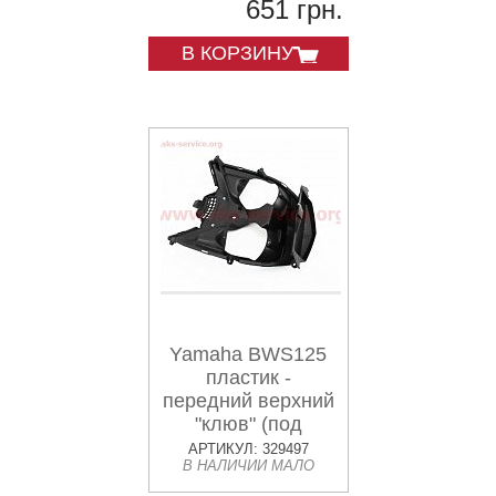
651 грн.
В КОРЗИНУ
Yamaha BWS125
пластик -
передний верхний
"клюв" (под
горизонтальные
АРТИКУЛ: 329497
В НАЛИЧИИ МАЛО
фары)