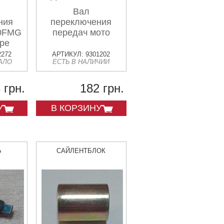
Вал
ния
переключения
50FMG
передач мото
оре
2272
АРТИКУЛ: 9301202
АЛО
ЕСТЬ В НАЛИЧИИ
 грн.
182 грн.
У
В КОРЗИНУ
Ь
САЙЛЕНТБЛОК