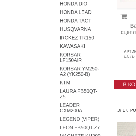
HONDA DIO
HONDA LEAD
HONDA TACT
Ва
HUSQVARNA
сцепл
IROKEZ TR150
KAWASAKI
АРТИК
KORSAR
ЕСТЬ
LF150AIR
KORSAR YM250-
A2 (YK250-B)
KTM
В К
LAURA FB50QT-
Z5
LEADER
CXM200A
ЭЛЕКТР
LEGEND (VIPER)
LEON FB50QT-Z7