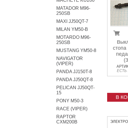
MACHETE KU200
MATADOR M96-
250SB
MAXI JJ50QT-7
MILAN YM50-B
MOTARDO M96-
Вык
250SB
стопа
MUSTANG YM50-8
педа
NAVIGATOR
(
(VIPER)
АРТИК
ЕСТЬ
PANDA JJ150T-8
PANDA JJ50QT-8
PELICAN JJ50QT-
15
В К
PONY M50-3
RACE (VIPER)
RAPTOR
CXM200B
ЭЛЕКТР