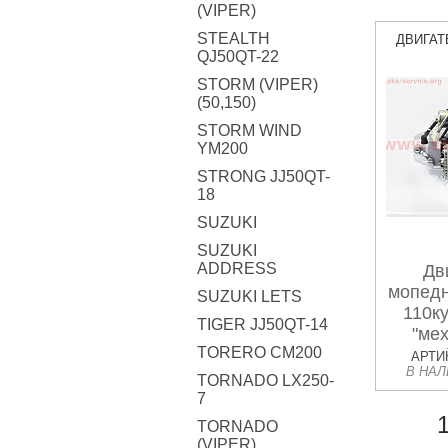
(VIPER)
STEALTH
ДВИГАТ
QJ50QT-22
STORM (VIPER)
(50,150)
STORM WIND
YM200
STRONG JJ50QT-
18
SUZUKI
SUZUKI
ADDRESS
Дв
мопедн
SUZUKI LETS
110ку
TIGER JJ50QT-14
"мех
TORERO CM200
кар
АРТИК
В НА
ком
TORNADO LX250-
кату
7
пов
TORNADO
ст
(VIPER)