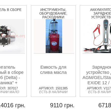
ЕЛЬ В СБОРЕ
ИНСТРУМЕНТЫ,
АККУМУЛЯТО
ОБОРУДОВАНИЕ,
ЗАРЯДНО
РАСХОДНИКИ
УСТРОЙСТ
игатель
Емкость для
Зарядно
ый в сборе
слива масла
устройство
б (Delta) -
AGM/GEL/Sta
аника" +
EXIDE 12 / 
бюратор,
УЛ: 307017
АРТИКУЛ: 1501385
АРТИКУЛ: V117
ЛИЧИИ МАЛО
ЕСТЬ В НАЛИЧИИ
ЕСТЬ В НАЛИ
мутатор,
шка, реле:
оротов,
14016 грн.
9110 грн.
6718
артера,