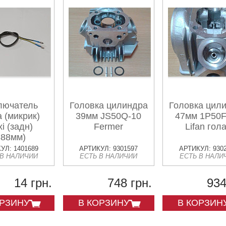
лючатель
Головка цилиндра
Головка цил
а (микрик)
39мм JS50Q-10
47мм 1P50
i (задн)
Fermer
Lifan гол
388мм)
УЛ: 1401689
АРТИКУЛ: 9301597
АРТИКУЛ: 930
 В НАЛИЧИИ
ЕСТЬ В НАЛИЧИИ
ЕСТЬ В НАЛИ
14 грн.
748 грн.
934
ОРЗИНУ
В КОРЗИНУ
В КОРЗИН