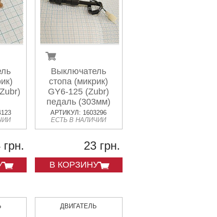
ель
Выключатель
ик)
стопа (микрик)
Zubr)
GY6-125 (Zubr)
педаль (303мм)
4123
АРТИКУЛ: 1603296
ЧИИ
ЕСТЬ В НАЛИЧИИ
 грн.
23 грн.
У
В КОРЗИНУ
Ь
ДВИГАТЕЛЬ