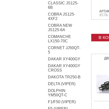
CLASSIC JS125-
6B
АРТИК
COBRA JS125-
ЕСТЬ
4XF2
COBRA NEW
JS125-6A
COMANCHE
В К
LX150-70C
CORNET JJ50QT-
5
ДВ
DAKAR XY400GY
DAKAR XY400GY
CROSS
DAKOTA TR250-B
DELTA (VIPER)
DOLPHIN
YM50QT-C
F1/F50 (VIPER)
F5 (VIPER)