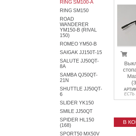
RING SM100-A
RING SM150
ROAD
WANDERER
YM150-B (RIVAL
150)
ROMEO YM50-B
SAIGAK JJ150T-15
SALUTE JJ50QT-
Вык
8A
стоп
SAMBA QJ50QT-
Max
21N
(
SHUTTLE JJ50QT-
АРТИК
6
ЕСТЬ
SLIDER YK150
SMILE JJ50QT
SPIDER HL150
В К
(168)
SPORT50 MX50V