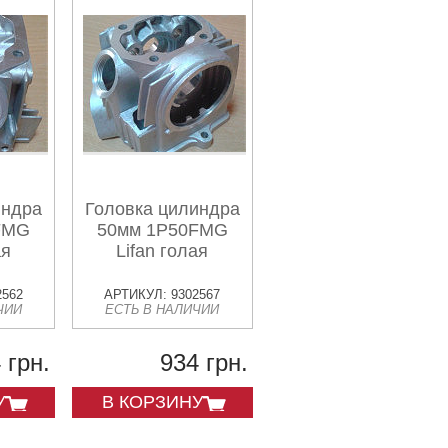
индра
Головка цилиндра
FMG
50мм 1P50FMG
ая
Lifan голая
2562
АРТИКУЛ: 9302567
ЧИИ
ЕСТЬ В НАЛИЧИИ
 грн.
934 грн.
У
В КОРЗИНУ