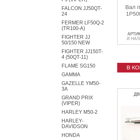
Вал 
FALCON JJ50QT-
1P50
24
FERMER LF50Q-2
(TR100-A)
АРТИК
FIGHTER JJ
В НА
50/150 NEW
FIGHTER JJ150T-
4 (50QT-11)
FLAME SG150
В К
GAMMA
GAZELLE YM50-
3A
ДВ
GRAND PRIX
(VIPER)
HARLEY M50-2
HARLEY-
DAVIDSON
HONDA