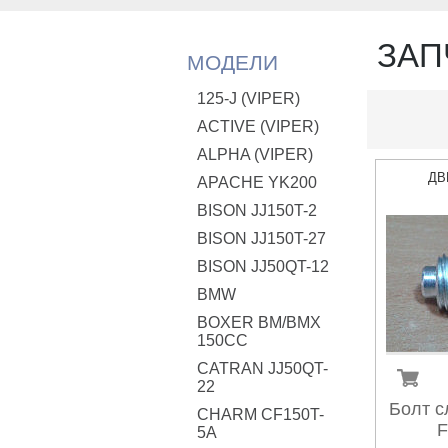
ЗАП
МОДЕЛИ
125-J (VIPER)
ACTIVE (VIPER)
ALPHA (VIPER)
ДВ
APACHE YK200
BISON JJ150T-2
BISON JJ150T-27
BISON JJ50QT-12
BMW
BOXER BM/ВМX
150CC
CATRAN JJ50QT-
22
Болт с
CHARM CF150T-
F
5A