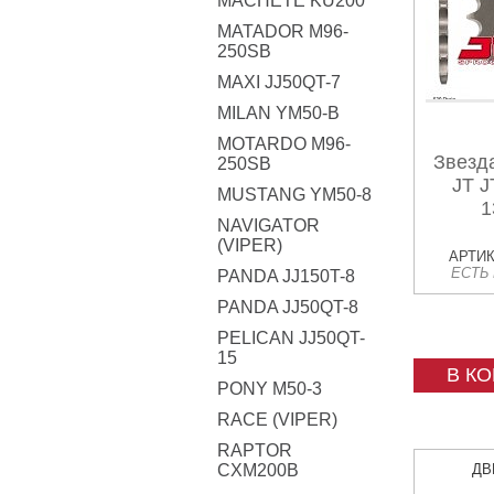
MACHETE KU200
MATADOR M96-
250SB
MAXI JJ50QT-7
MILAN YM50-B
MOTARDO M96-
Звезд
250SB
JT J
MUSTANG YM50-8
1
NAVIGATOR
(VIPER)
АРТИК
ЕСТЬ
PANDA JJ150T-8
PANDA JJ50QT-8
PELICAN JJ50QT-
15
В К
PONY M50-3
RACE (VIPER)
RAPTOR
CXM200B
ДВ