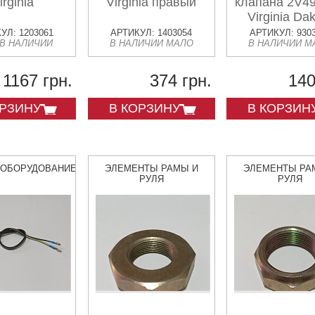
irginia
Virginia правый
клапана 2V
Virginia Da
УЛ: 1203061
АРТИКУЛ: 1403054
АРТИКУЛ: 930
 В НАЛИЧИИ
В НАЛИЧИИ МАЛО
В НАЛИЧИИ М
1167 грн.
374 грн.
140
ОРЗИНУ
В КОРЗИНУ
В КОРЗИН
ООБОРУДОВАНИЕ
ЭЛЕМЕНТЫ РАМЫ И
ЭЛЕМЕНТЫ РА
РУЛЯ
РУЛЯ