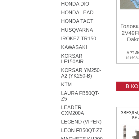
HONDA DIO
HONDA LEAD
HONDA TACT
Головк
HUSQVARNA
2V49FM
IROKEZ TR150
Dako
KAWASAKI
АРТИК
KORSAR
В НА
LF150AIR
KORSAR YM250-
A2 (YK250-B)
KTM
В К
LAURA FB50QT-
Z5
LEADER
CXM200A
ЗВЕЗДЫ
КР
LEGEND (VIPER)
LEON FB50QT-Z7