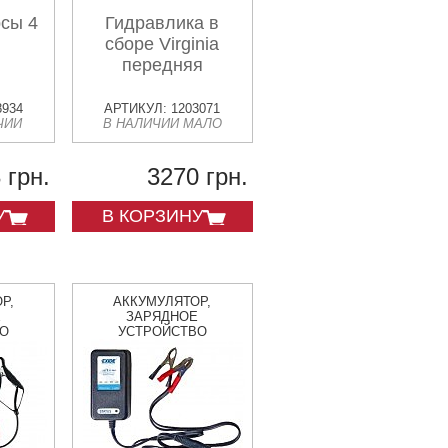
рсы 4
Гидравлика в
сборе Virginia
передняя
8934
АРТИКУЛ: 1203071
ЧИИ
В НАЛИЧИИ МАЛО
 грн.
3270 грн.
У
В КОРЗИНУ
Р,
АККУМУЛЯТОР,
Е
ЗАРЯДНОЕ
ВО
УСТРОЙСТВО