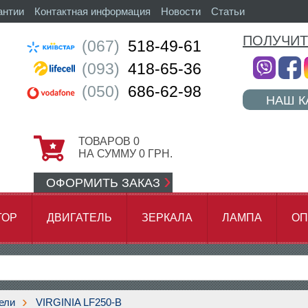
антии
Контактная информация
Новости
Статьи
ПОЛУЧИТ
(067)
518-49-61
(093)
418-65-36
(050)
686-62-98
НАШ К
ТОВАРОВ
0
НА СУММУ
0
ГРН.
ОФОРМИТЬ ЗАКАЗ
ТОР
ДВИГАТЕЛЬ
ЗЕРКАЛА
ЛАМПА
ОП
АМОК ЦЕПИ
ели
VIRGINIA LF250-B