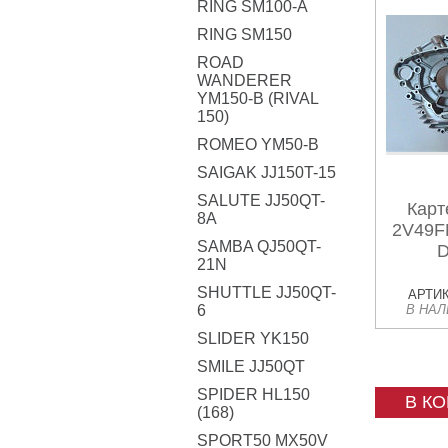
RING SM100-A
RING SM150
ROAD
WANDERER
YM150-B (RIVAL
150)
ROMEO YM50-B
SAIGAK JJ150T-15
SALUTE JJ50QT-
Карт
8A
2V49FM
SAMBA QJ50QT-
D
21N
SHUTTLE JJ50QT-
АРТИК
6
В НА
SLIDER YK150
SMILE JJ50QT
SPIDER HL150
В К
(168)
SPORT50 MX50V