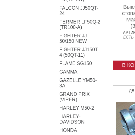
Вык
FALCON JJ50QT-
стоп
24
Max
FERMER LF50Q-2
(
(TR100-A)
АРТИК
FIGHTER JJ
ЕСТЬ
50/150 NEW
FIGHTER JJ150T-
4 (50QT-11)
FLAME SG150
В К
GAMMA
GAZELLE YM50-
3A
ДВ
GRAND PRIX
(VIPER)
HARLEY M50-2
HARLEY-
DAVIDSON
HONDA