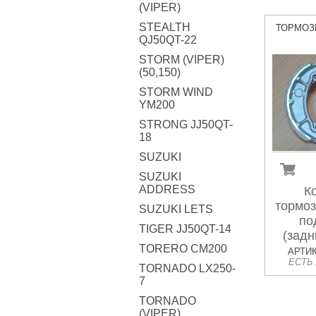
(VIPER)
STEALTH
ТОРМОЗ
QJ50QT-22
STORM (VIPER)
(50,150)
STORM WIND
YM200
STRONG JJ50QT-
18
SUZUKI
SUZUKI
ADDRESS
К
тормоз
SUZUKI LETS
по
TIGER JJ50QT-14
(задн
TORERO CM200
АРТИК
ЕСТЬ
TORNADO LX250-
7
TORNADO
(VIPER)