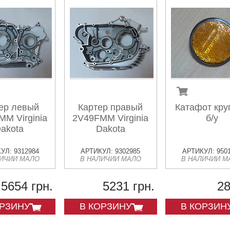
ер левый
Картер правый
Катафот кру
M Virginia
2V49FMM Virginia
б/у
akota
Dakota
УЛ: 9312984
АРТИКУЛ: 9302985
АРТИКУЛ: 950
ЛИЧИИ МАЛО
В НАЛИЧИИ МАЛО
В НАЛИЧИИ М
5654 грн.
5231 грн.
28
ОРЗИНУ
В КОРЗИНУ
В КОРЗИН