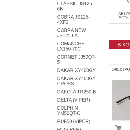
V
CLASSIC JS125-
6B
АРТИК
COBRA JS125-
ЕСТЬ
4XF2
COBRA NEW
JS125-6A
COMANCHE
В К
LX150-70C
CORNET JJ50QT-
5
ЭЛЕКТР
DAKAR XY400GY
DAKAR XY400GY
CROSS
DAKOTA TR250-B
DELTA (VIPER)
DOLPHIN
YM50QT-C
F1/F50 (VIPER)
F5 (VIPER)