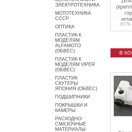
1E4
ЭЛЕКТРОТЕХНИКА
(крепл
го
МОТОТЕХНИКА
СССР
бокова
АРТИК
ЕСТЬ
ОПТИКА
ПЛАСТИК К
МОДЕЛЯМ
ALFAMOTO
(ОБВЕС)
В К
ПЛАСТИК К
МОДЕЛЯМ VIPER
(ОБВЕС)
ПЛАСТИК
СКУТЕРЫ
ЯПОНИЯ (ОБВЕС)
ПОДШИПНИКИ
ПОКРЫШКИ И
КАМЕРЫ
РАСХОДНО-
СМАЗОЧНЫЕ
МАТЕРИАЛЫ