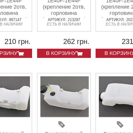
0F-1E44F
1E40F-1E44F
1E40F-1E
ение 2отв,
(крепление 2отв,
(крепление 
рловина
горловина
горловин
я длинная)
боковая длинная)
боковая дли
УЛ: 997147
АРТИКУЛ: 213297
АРТИКУЛ: 202
 В НАЛИЧИИ
ЕСТЬ В НАЛИЧИИ
ЕСТЬ В НАЛИ
210 грн.
262 грн.
231
ОРЗИНУ
В КОРЗИНУ
В КОРЗИН