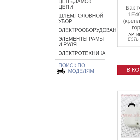
ЦЕПЬ,ЗАМОК
ЦЕПИ
Бак 
1E4
ШЛЕМ,ГОЛОВНОЙ
(крепл
УБОР
го
ЭЛЕКТРООБОРУДОВАНИЕ
боко
АРТИК
ЭЛЕМЕНТЫ РАМЫ
ЕСТЬ
И РУЛЯ
ЭЛЕКТРОТЕХНИКА
ПОИСК ПО
В К
МОДЕЛЯМ