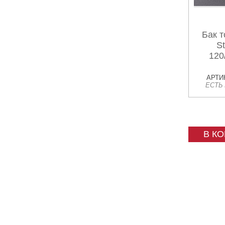
Бак 
St
120
АРТИК
ЕСТЬ
В К