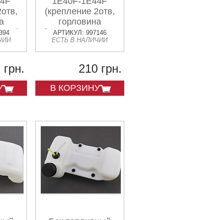
44F
1E40F-1E44F
2отв,
(крепление 2отв,
а
горловина
нная)
боковая короткая,
394
АРТИКУЛ: 997146
ЧИИ
ЕСТЬ В НАЛИЧИИ
L-24см)
 грн.
210 грн.
У
В КОРЗИНУ