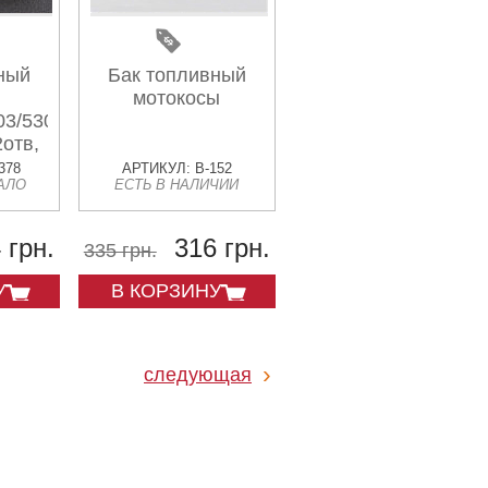
ный
Бак топливный
мотокосы
03/5303
2отв,
а
378
АРТИКУЛ: B-152
АЛО
ЕСТЬ В НАЛИЧИИ
нная)
 грн.
316 грн.
335 грн.
У
В КОРЗИНУ
следующая