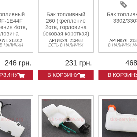
топливный
Бак топливный
Бак топлив
0F-1E44F
260 (крепление
3302/330
ения 4отв,
2отв, горловина
рловина
боковая короткая)
вая) Тип 3
УЛ: 213012
АРТИКУЛ: 213468
АРТИКУЛ: 213
 В НАЛИЧИИ
ЕСТЬ В НАЛИЧИИ
В НАЛИЧИИ М
246 грн.
231 грн.
468
ОРЗИНУ
В КОРЗИНУ
В КОРЗИН