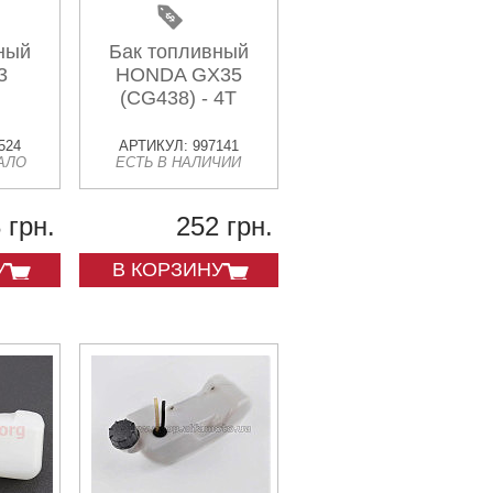
ный
Бак топливный
3
HONDA GX35
(CG438) - 4Т
524
АРТИКУЛ: 997141
АЛО
ЕСТЬ В НАЛИЧИИ
 грн.
252 грн.
У
В КОРЗИНУ