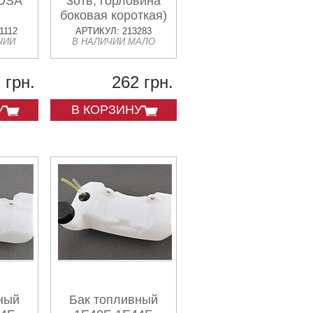
KOSA
3отв, горловина
боковая короткая)
1112
АРТИКУЛ: 213283
ЧИИ
В НАЛИЧИИ МАЛО
 грн.
262 грн.
У
В КОРЗИНУ
ный
Бак топливный