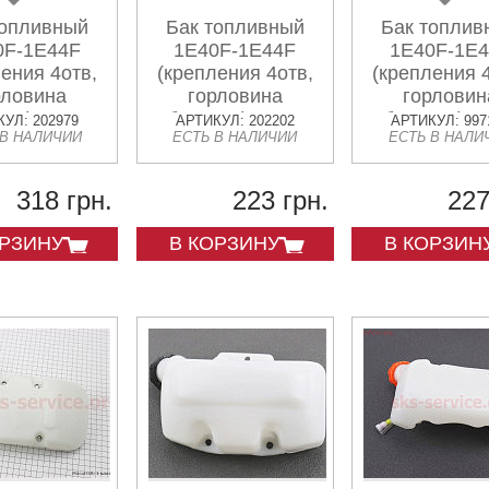
топливный
Бак топливный
Бак топлив
0F-1E44F
1E40F-1E44F
1E40F-1E
ения 4отв,
(крепления 4отв,
(крепления 
рловина
горловина
горловин
вая) Тип 1
боковая) Тип 1
боковая) Т
УЛ: 202979
АРТИКУЛ: 202202
АРТИКУЛ: 997
 В НАЛИЧИИ
ЕСТЬ В НАЛИЧИИ
ЕСТЬ В НАЛИ
318 грн.
223 грн.
227
ОРЗИНУ
В КОРЗИНУ
В КОРЗИН