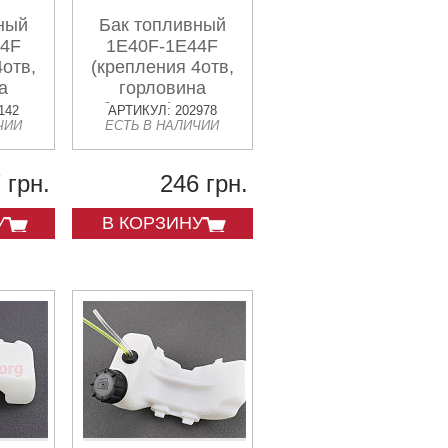
ный
Бак топливный
44F
1E40F-1E44F
4отв,
(крепления 4отв,
а
горловина
ип 2
боковая) Тип 2
142
АРТИКУЛ: 202978
ЧИИ
ЕСТЬ В НАЛИЧИИ
 грн.
246 грн.
У
В КОРЗИНУ