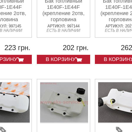
топливный
Бак топливный
Бак топлив
0F-1E44F
1E40F-1E44F
1E40F-1E
ение 2отв,
(крепление 2отв,
(крепление 
рловина
горловина
горловин
вая) для
прямая)
прямая)
УЛ: 997145
АРТИКУЛ: 997144
АРТИКУЛ: 202
 В НАЛИЧИИ
ЕСТЬ В НАЛИЧИИ
ЕСТЬ В НАЛИ
нзобура
223 грн.
202 грн.
262
ОРЗИНУ
В КОРЗИНУ
В КОРЗИН