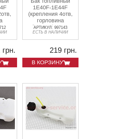
ный
Бак топливный
44F
1E40F-1E44F
2отв,
(крепления 4отв,
а
горловина
боковая) Тип 1
712
АРТИКУЛ: 997143
ЧИИ
ЕСТЬ В НАЛИЧИИ
 грн.
219 грн.
У
В КОРЗИНУ