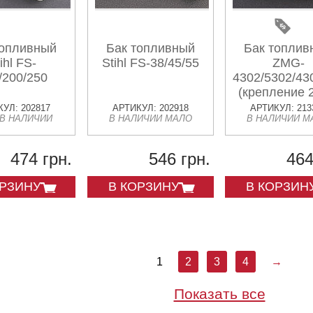
топливный
Бак топливный
Бак топлив
ihl FS-
Stihl FS-38/45/55
ZMG-
/200/250
4302/5302/43
(крепление 
горловин
УЛ: 202817
АРТИКУЛ: 202918
АРТИКУЛ: 213
 В НАЛИЧИИ
В НАЛИЧИИ МАЛО
В НАЛИЧИИ М
боковая дли
474 грн.
546 грн.
464
ОРЗИНУ
В КОРЗИНУ
В КОРЗИН
1
2
3
4
→
Показать все