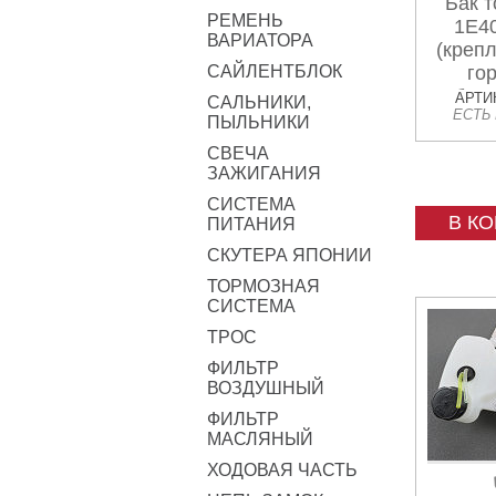
Бак 
РЕМЕНЬ
1E4
ВАРИАТОРА
(крепл
САЙЛЕНТБЛОК
го
боко
АРТИК
САЛЬНИКИ,
ЕСТЬ
бе
ПЫЛЬНИКИ
СВЕЧА
ЗАЖИГАНИЯ
СИСТЕМА
В К
ПИТАНИЯ
СКУТЕРА ЯПОНИИ
ТОРМОЗНАЯ
СИСТЕМА
ТРОС
ФИЛЬТР
ВОЗДУШНЫЙ
ФИЛЬТР
МАСЛЯНЫЙ
ХОДОВАЯ ЧАСТЬ