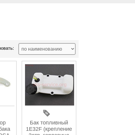
овать:
ор
Бак топливный
бака
1E32F (крепление