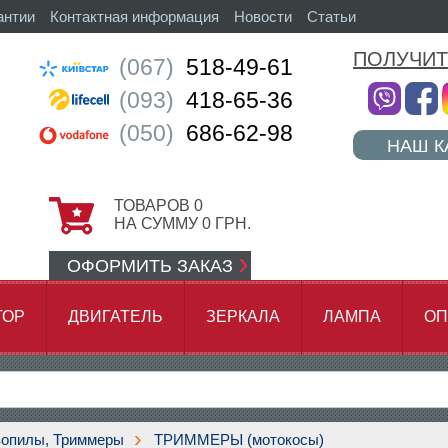
антии
Контактная информация
Новости
Статьи
ПОЛУЧИТ
(067)
518-49-61
(093)
418-65-36
(050)
686-62-98
НАШ К
ТОВАРОВ
0
НА СУММУ
0
ГРН.
ОФОРМИТЬ ЗАКАЗ
ТОР
ДВИГАТЕЛЬ
ЗЕРКАЛА
ЛАМПА
ОП
АМОК ЦЕПИ
зопилы, Триммеры
ТРИММЕРЫ (мотокосы)