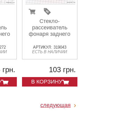
Стекло-
ель
рассеиватель
него
фонаря заднего
272
АРТИКУЛ: 319043
ЧИИ
ЕСТЬ В НАЛИЧИИ
 грн.
103 грн.
У
В КОРЗИНУ
следующая