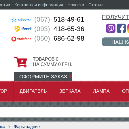
антии
Контактная информация
Новости
Статьи
ПОЛУЧИТ
(067)
518-49-61
(093)
418-65-36
(050)
686-62-98
НАШ К
ТОВАРОВ
0
НА СУММУ
0
ГРН.
ОФОРМИТЬ ЗАКАЗ
ТОР
ДВИГАТЕЛЬ
ЗЕРКАЛА
ЛАМПА
ОП
АМОК ЦЕПИ
ика
Фары задние