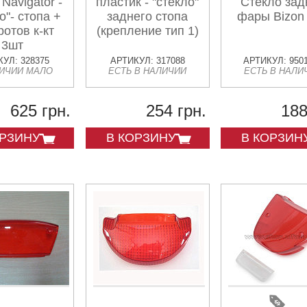
 Navigator -
пластик - "стекло"
Стекло зад
о"- стопа +
заднего стопа
фары Bizon
ротов к-кт
(крепление тип 1)
3шт
УЛ: 328375
АРТИКУЛ: 317088
АРТИКУЛ: 950
ЛИЧИИ МАЛО
ЕСТЬ В НАЛИЧИИ
ЕСТЬ В НАЛИ
625 грн.
254 грн.
188
ОРЗИНУ
В КОРЗИНУ
В КОРЗИН