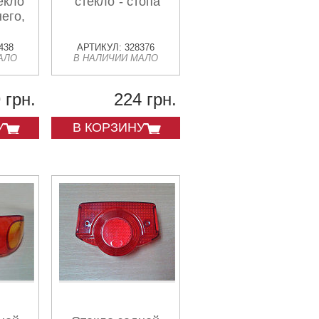
екло
"стекло"- стопа
его,
438
АРТИКУЛ: 328376
АЛО
В НАЛИЧИИ МАЛО
 грн.
224 грн.
У
В КОРЗИНУ