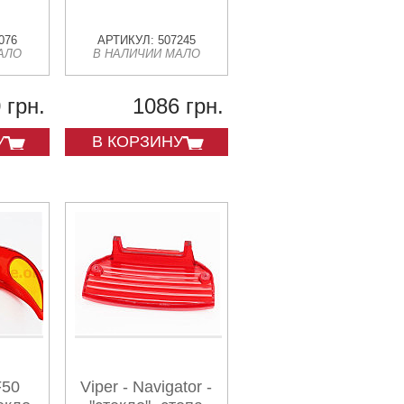
076
АРТИКУЛ: 507245
АЛО
В НАЛИЧИИ МАЛО
 грн.
1086 грн.
У
В КОРЗИНУ
F50
Viper - Navigator -