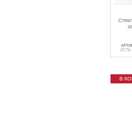
Стек
з
АРТИК
ЕСТЬ
В К