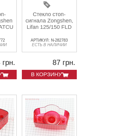
оп-
Стекло стоп-
gshen
сигнала Zongshen,
ATCU
Lifan 125/150 FLD
772
АРТИКУЛ: N-282783
ЧИИ
ЕСТЬ В НАЛИЧИИ
 грн.
87 грн.
У
В КОРЗИНУ