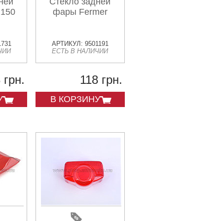
ней
Стекло задней
 150
фары Fermer
1731
АРТИКУЛ: 9501191
ЧИИ
ЕСТЬ В НАЛИЧИИ
 грн.
118 грн.
У
В КОРЗИНУ