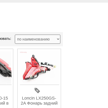
овать:
0-15
Loncin LX250GS-
ий в
2A Фонарь задний