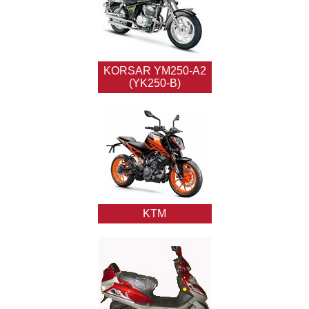
KORSAR YM250-A2
(YK250-B)
KTM