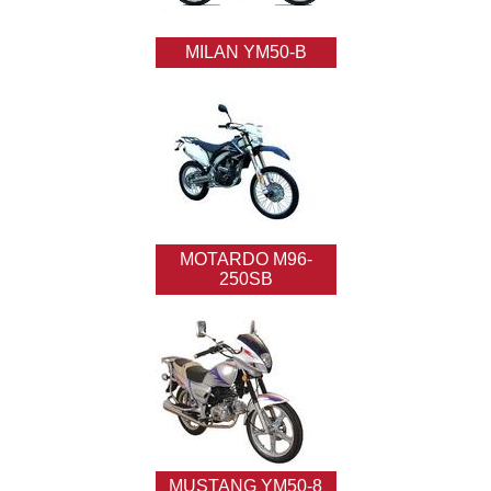
MILAN YM50-B
MOTARDO M96-
250SB
MUSTANG YM50-8