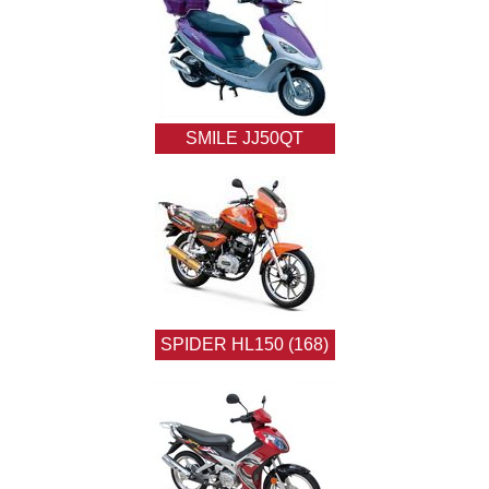
SMILE JJ50QT
SPIDER HL150 (168)