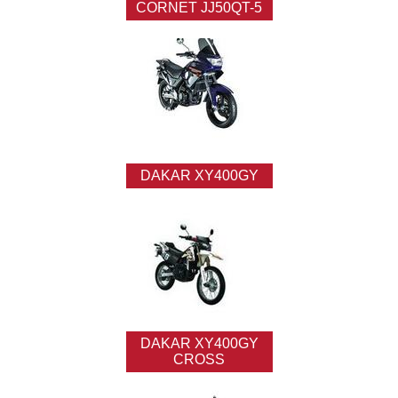
CORNET JJ50QT-5
DAKAR XY400GY
DAKAR XY400GY
CROSS