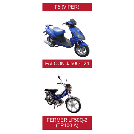
F5 (VIPER)
FALCON JJ50QT-24
FERMER LF50Q-2
(TR100-A)