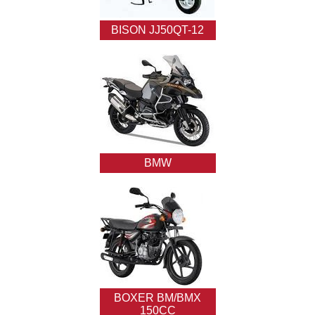
BISON JJ50QT-12
BMW
BOXER BM/ВМX
150CC