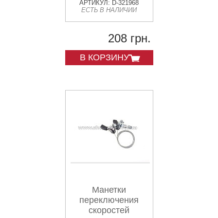
(алюминий,
АРТИКУЛ: D-321968
ЕСТЬ В НАЛИЧИИ
поисковые) KL-3
208 грн.
В КОРЗИНУ
Манетки
переключения
скоростей