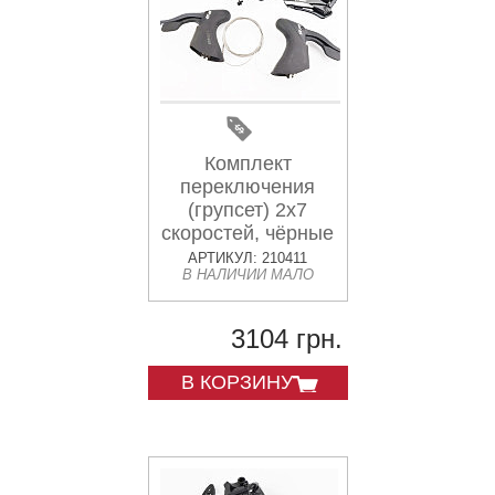
Комплект
переключения
(групсет) 2x7
скоростей, чёрные
R2, 4 детали
АРТИКУЛ: 210411
В НАЛИЧИИ МАЛО
3104 грн.
В КОРЗИНУ