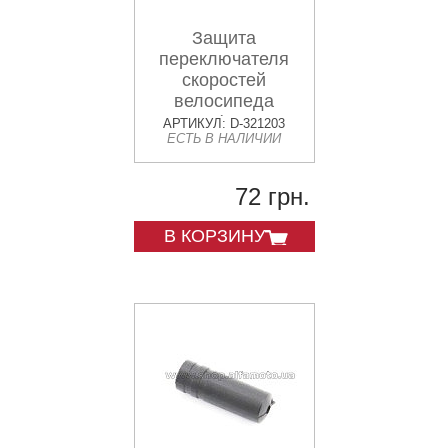
Защита
переключателя
скоростей
велосипеда
заднего (короткая,
АРТИКУЛ: D-321203
ЕСТЬ В НАЛИЧИИ
черная) FM
72 грн.
В КОРЗИНУ