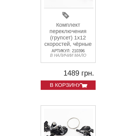
Комплект
переключения
(групсет) 1x12
скоростей, чёрные
AX, 2 детали
АРТИКУЛ: 210396
В НАЛИЧИИ МАЛО
1489 грн.
В КОРЗИНУ