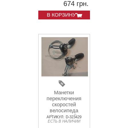
674 грн.
В КОРЗИНУ
Манетки
переключения
скоростей
велосипеда
(алюминий,
АРТИКУЛ: D-323429
ЕСТЬ В НАЛИЧИИ
поисковые) DS