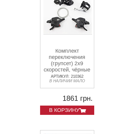
Комплект
переключения
(групсет) 2x9
скоростей, чёрные
A5, 4 детали
АРТИКУЛ: 210362
В НАЛИЧИИ МАЛО
1861 грн.
В КОРЗИНУ