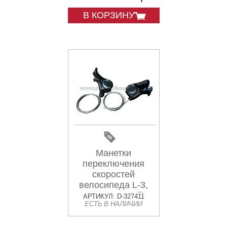
В КОРЗИНУ
Манетки
переключения
скоростей
велосипеда L-3,
R-7 скоростей)
АРТИКУЛ: D-327411
ЕСТЬ В НАЛИЧИИ
чёрные SL-TX 30