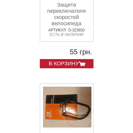
Защита
переключателя
скоростей
велосипеда
заднего (короткая)
АРТИКУЛ: D-323650
ЕСТЬ В НАЛИЧИИ
(черная) OEM
55 грн.
В КОРЗИНУ