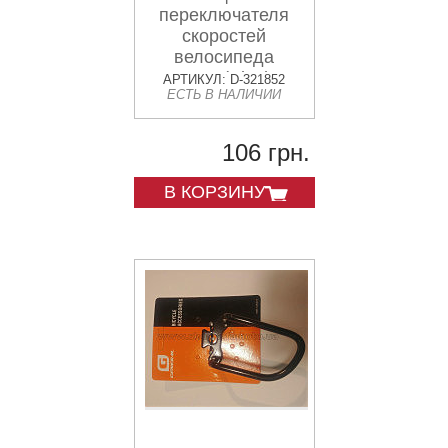
переключателя
скоростей
велосипеда
заднего (Black S-
АРТИКУЛ: D-321852
ЕСТЬ В НАЛИЧИИ
1) KL
106 грн.
В КОРЗИНУ