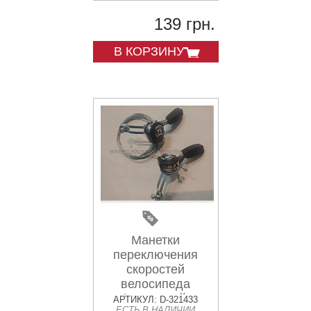
139 грн.
В КОРЗИНУ
Манетки
переключения
скоростей
велосипеда
(алюминий,
АРТИКУЛ: D-321433
ЕСТЬ В НАЛИЧИИ