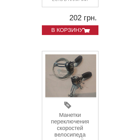
поисковые) FM
202 грн.
В КОРЗИНУ
Манетки
переключения
скоростей
велосипеда