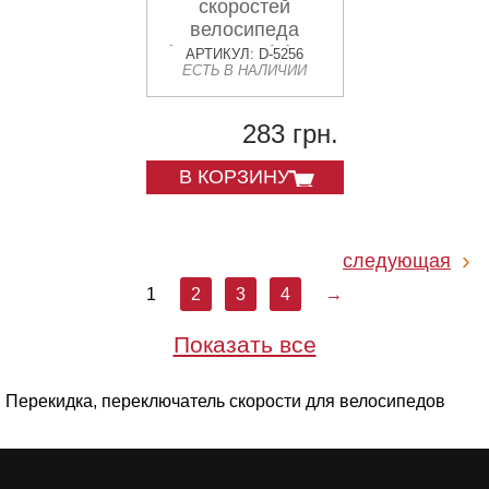
скоростей
велосипеда
(поисковые) (YD-
АРТИКУЛ: D-5256
ЕСТЬ В НАЛИЧИИ
K05) KL
283 грн.
В КОРЗИНУ
следующая
1
2
3
4
→
Показать все
Перекидка, переключатель скорости для велосипедов