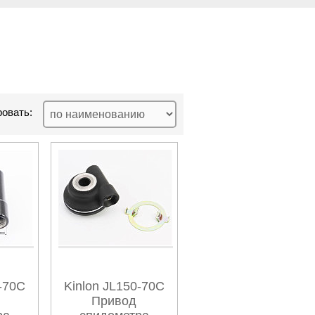
овать:
0-70C
Kinlon JL150-70C
Привод