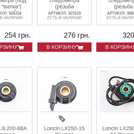
метра (под
спидометра
спидомет
 "вилка")
(резьба
(резьба
ЕРНЫЙ
внутренняя) (под
внутренняя)
УЛ: 505334
АРТИКУЛ: 507619
АРТИКУЛ: 998
 В НАЛИЧИИ
ЕСТЬ В НАЛИЧИИ
ЕСТЬ В НАЛИ
трос "вилка")
трос "вилк
серый
чёрный
254 грн.
276 грн.
320
ОРЗИНУ
В КОРЗИНУ
В КОРЗИН
 JL200-68A
Loncin LX250-15
Loncin LX25