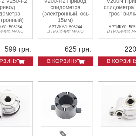
F2 V250-F2
V200-R2 Привод
V200N При
ривод
спидометра
спидометра 
дометра
(электронный, ось
трос "вилк
ктронный)
15мм)
УЛ: 505254
АРТИКУЛ: 505244
АРТИКУЛ: 505
ЛИЧИИ МАЛО
В НАЛИЧИИ МАЛО
В НАЛИЧИИ М
599 грн.
625 грн.
220
ОРЗИНУ
В КОРЗИНУ
В КОРЗИН