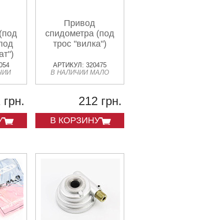
Привод
(под
спидометра (под
(под
трос "вилка")
ат")
054
АРТИКУЛ: 320475
ЧИИ
В НАЛИЧИИ МАЛО
 грн.
212 грн.
У
В КОРЗИНУ