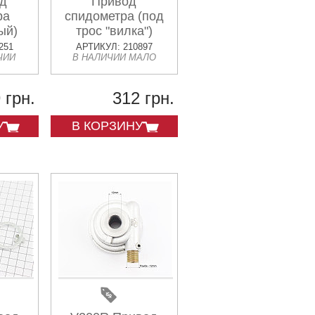
д
Привод
ра
спидометра (под
ый)
трос "вилка")
251
АРТИКУЛ: 210897
ЧИИ
В НАЛИЧИИ МАЛО
 грн.
312 грн.
У
В КОРЗИНУ