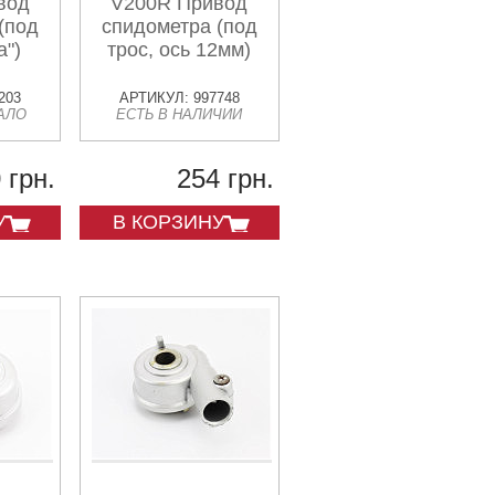
вод
V200R Привод
(под
спидометра (под
а")
трос, ось 12мм)
203
АРТИКУЛ: 997748
АЛО
ЕСТЬ В НАЛИЧИИ
 грн.
254 грн.
У
В КОРЗИНУ