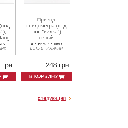
Привод
(под
спидометра (под
"),
трос "вилка"),
tang
серый
769
АРТИКУЛ: 210893
ЧИИ
ЕСТЬ В НАЛИЧИИ
 грн.
248 грн.
У
В КОРЗИНУ
следующая