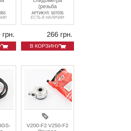
ра
спидометра
(резьба
 (под
внутренняя) (под
383
АРТИКУЛ: 507035
ЧИИ
ЕСТЬ В НАЛИЧИИ
а")
трос "вилка")
чёрный
 грн.
266 грн.
У
В КОРЗИНУ
0GS-
V200-F2 V250-F2