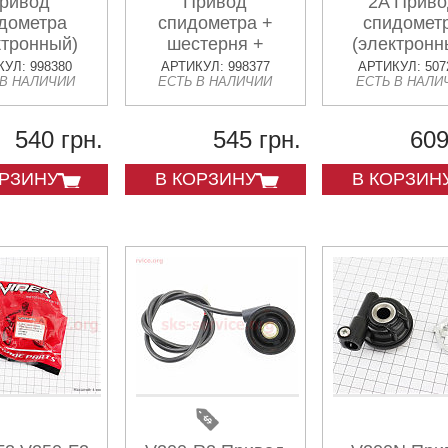
ривод
Привод
2A Приво
дометра
спидометра +
спидомет
ктронный)
шестерня +
(электронн
манжет к-кт
УЛ: 998380
АРТИКУЛ: 998377
АРТИКУЛ: 507
 В НАЛИЧИИ
ЕСТЬ В НАЛИЧИИ
ЕСТЬ В НАЛИ
540 грн.
545 грн.
609
ОРЗИНУ
В КОРЗИНУ
В КОРЗИН