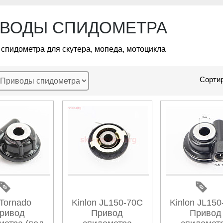
ВОДЫ СПИДОМЕТРА
спидометра для скутера, мопеда, мотоцикла
Сортир
Tornado
Kinlon JL150-70C
Kinlon JL15
ривод
Привод
Привод