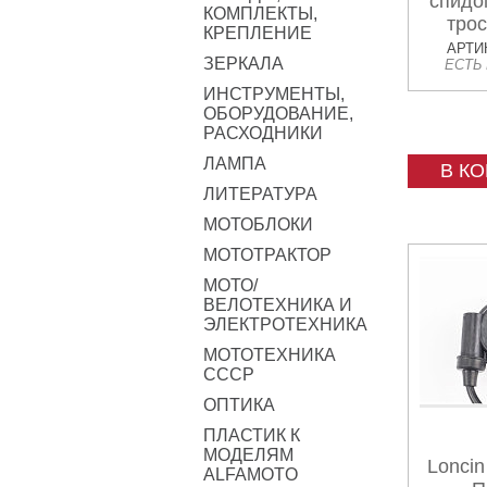
спидо
КОМПЛЕКТЫ,
трос
КРЕПЛЕНИЕ
Ч
АРТИК
ЗЕРКАЛА
ЕСТЬ
ИНСТРУМЕНТЫ,
ОБОРУДОВАНИЕ,
РАСХОДНИКИ
ЛАМПА
В К
ЛИТЕРАТУРА
МОТОБЛОКИ
МОТОТРАКТОР
МОТО/
ВЕЛОТЕХНИКА И
ЭЛЕКТРОТЕХНИКА
МОТОТЕХНИКА
СССР
ОПТИКА
ПЛАСТИК К
МОДЕЛЯМ
Loncin
ALFAMOTO