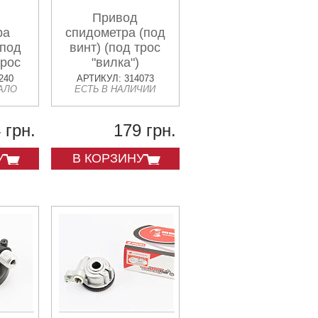
Привод
ра
спидометра (под
 под
винт) (под трос
трос
"вилка")
240
АРТИКУЛ: 314073
АЛО
ЕСТЬ В НАЛИЧИИ
 грн.
179 грн.
У
В КОРЗИНУ