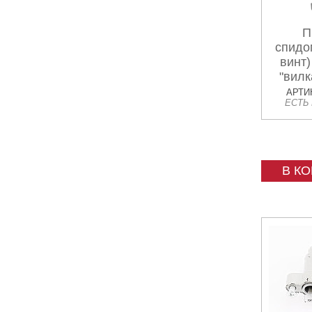
П
спидо
винт)
"вилк
АРТИК
ЕСТЬ
В К