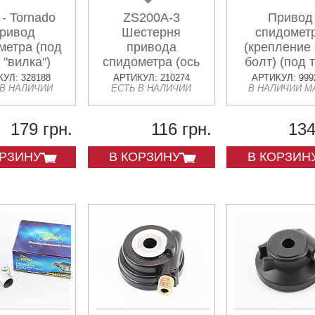
 - Tornado
ZS200A-3
Привод
ривод
Шестерня
спидомет
метра (под
привода
(крепление
 "вилка")
спидометра (ось
болт) (под 
20,5мм)
"вилка")
УЛ: 328188
АРТИКУЛ: 210274
АРТИКУЛ: 999
 В НАЛИЧИИ
ЕСТЬ В НАЛИЧИИ
В НАЛИЧИИ М
179 грн.
116 грн.
134
ОРЗИНУ
В КОРЗИНУ
В КОРЗИН