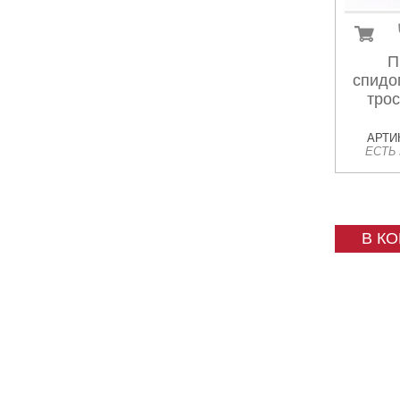
П
спидо
трос
АРТИК
ЕСТЬ
В К