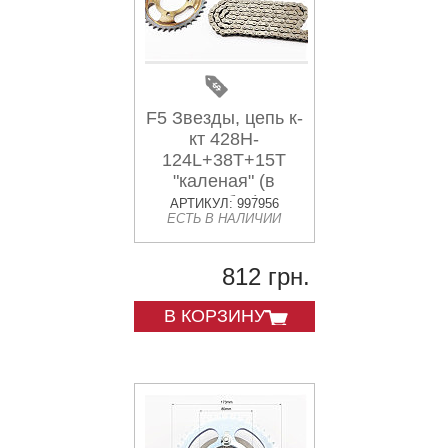
F5 Звезды, цепь к-
кт 428H-
124L+38T+15T
"каленая" (в
коробке)
АРТИКУЛ: 997956
ЕСТЬ В НАЛИЧИИ
812 грн.
В КОРЗИНУ