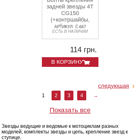
Болты крепления
задней звезды 4T
CG150
(+контршайбы,
сайлентблок
АРТИКУЛ: C-667
ЕСТЬ В НАЛИЧИИ
17*24*9) JS
114 грн.
В КОРЗИНУ
следующая
1
2
3
4
→
Показать все
Звезды ведущие и ведомые к мотоциклам разных
моделей, комплекты звезды и цепь, крепление звезд к
ступице.