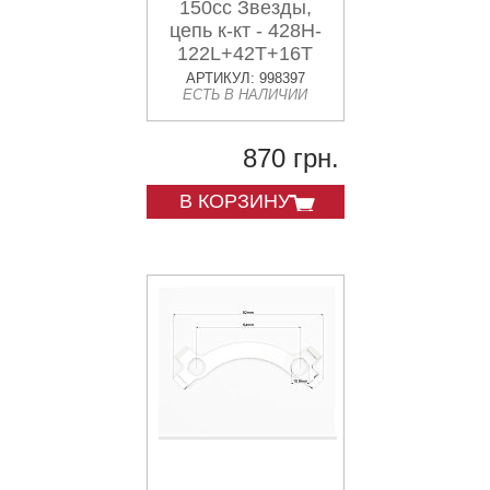
150cc Звезды,
цепь к-кт - 428H-
122L+42T+16T
"каленая"
АРТИКУЛ: 998397
ЕСТЬ В НАЛИЧИИ
870 грн.
В КОРЗИНУ