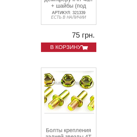
+ шайбы (под
звезду
АРТИКУЛ: 321339
ЕСТЬ В НАЛИЧИИ
4отв.*80мм)
CB/CG/Viper-
V200N
75 грн.
В КОРЗИНУ
Болты крепления
задней звезды 4T