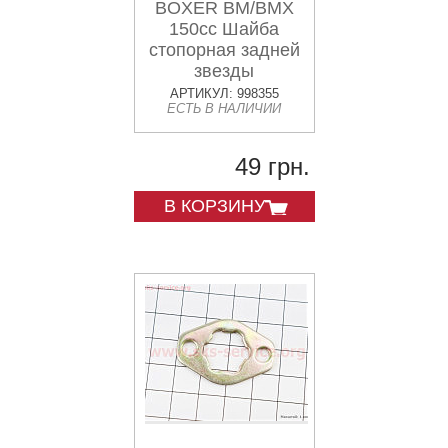
BOXER BM/BMX
150cc Шайба
стопорная задней
звезды
"PF131220"
АРТИКУЛ: 998355
ЕСТЬ В НАЛИЧИИ
49 грн.
В КОРЗИНУ