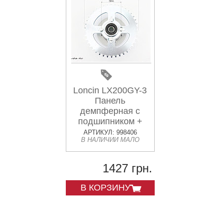
Loncin LX200GY-3
Панель
демпферная с
подшипником +
звезда 520*42 в
АРТИКУЛ: 998406
В НАЛИЧИИ МАЛО
сборе, высота
посадки звезды -
45мм
1427 грн.
В КОРЗИНУ