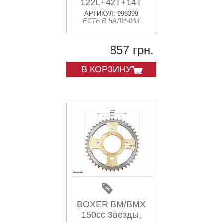
122L+42T+14T
"каленая"
АРТИКУЛ: 998399
ЕСТЬ В НАЛИЧИИ
857 грн.
В КОРЗИНУ
BOXER BM/BMX
150cc Звезды,