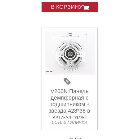
В КОРЗИНУ
V200N Панель
демпферная с
подшипником +
звезда 428*38 в
сборе, (высота
АРТИКУЛ: 997752
ЕСТЬ В НАЛИЧИИ
посадки звезды -
33мм)