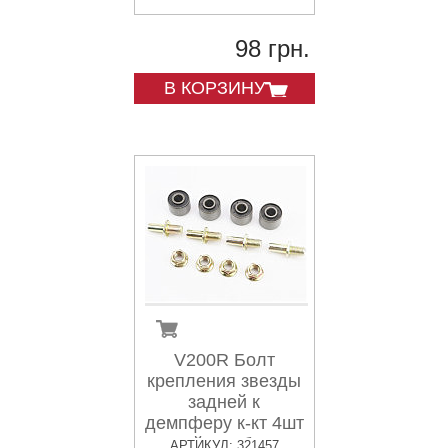
98 грн.
В КОРЗИНУ
V200R Болт
крепления звезды
задней к
демпферу к-кт 4шт
+ сайлентблоки
АРТИКУЛ: 321457