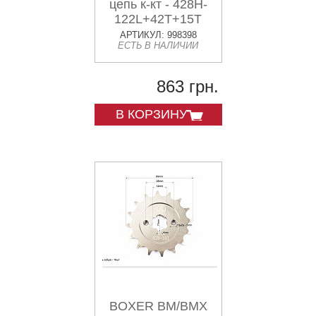
цепь к-кт - 428H-
122L+42T+15T
"каленая"
АРТИКУЛ: 998398
ЕСТЬ В НАЛИЧИИ
863 грн.
В КОРЗИНУ
BOXER BM/BMX