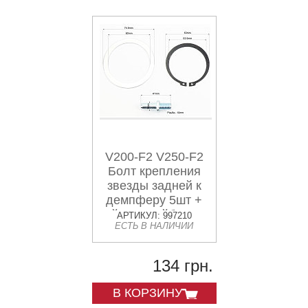
V200-F2 V250-F2
Болт крепления
звезды задней к
демпферу 5шт +
гайки + шайбы к-кт
АРТИКУЛ: 997210
ЕСТЬ В НАЛИЧИИ
12 деталей
134 грн.
В КОРЗИНУ