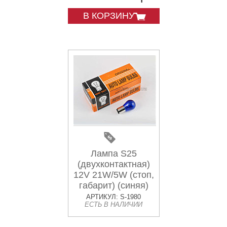
В КОРЗИНУ
Лампа S25
(двухконтактная)
12V 21W/5W (стоп,
габарит) (синяя)
ORANGE BOX
АРТИКУЛ: S-1980
ЕСТЬ В НАЛИЧИИ