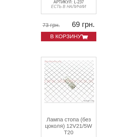
TOPCROWN
АРТИКУЛ: L-237
ЕСТЬ В НАЛИЧИИ
69 грн.
73 грн.
В КОРЗИНУ
Лампа стопа (без
цоколя) 12V21/5W
T20