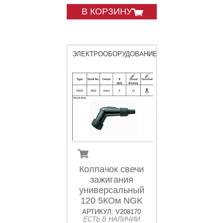
В КОРЗИНУ
ЭЛЕКТРООБОРУДОВАНИЕ
Колпачок свечи
зажигания
универсальный
120 5КОм NGK
8082 / YB05F
АРТИКУЛ: V208170
ЕСТЬ В НАЛИЧИИ