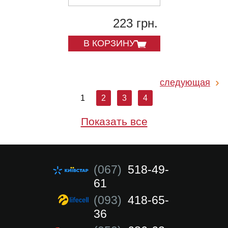
223 грн.
В КОРЗИНУ
следующая
1
2
3
4
Показать все
(067)
518-49-
61
(093)
418-65-
36