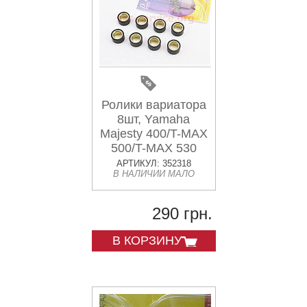
Ролики вариатора
8шт, Yamaha
Majesty 400/T-MAX
500/T-MAX 530
25*15 - 20г,
АРТИКУЛ: 352318
В НАЛИЧИИ МАЛО
TUNING
290 грн.
В КОРЗИНУ