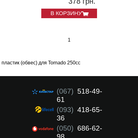
378 грн.
В КОРЗИНУ
1
пластик (обвес) для Tornado 250cc
(067)
518-49-
61
(093)
418-65-
36
(050)
686-62-
98