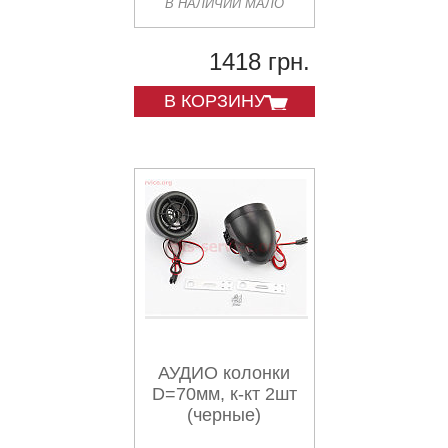
В НАЛИЧИИ МАЛО
блок кнопок с
креплением на
руль
1418 грн.
В КОРЗИНУ
АУДИО колонки
D=70мм, к-кт 2шт
(черные)