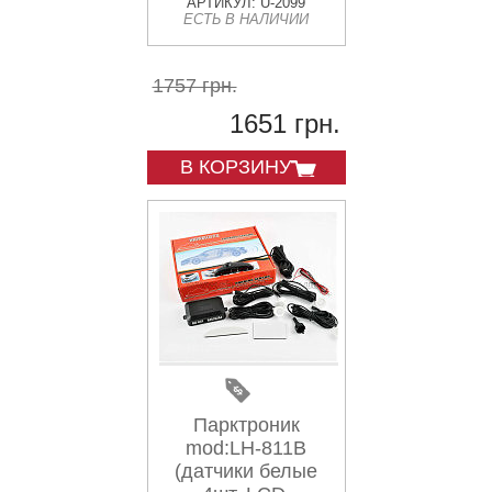
зарядкой и
АРТИКУЛ: U-2099
ЕСТЬ В НАЛИЧИИ
круглым зеленым
светодиодом
(Kewiq) AMG
1757 грн.
1651 грн.
В КОРЗИНУ
Парктроник
mod:LH-811B
(датчики белые