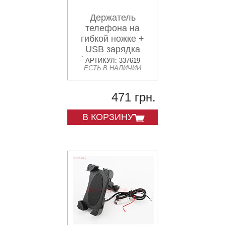
Держатель
телефона на
гибкой ножке +
USB зарядка
(миним. размер
АРТИКУЛ: 337619
ЕСТЬ В НАЛИЧИИ
телефона
60*124мм, макс.
размер 80*160мм)
471 грн.
В КОРЗИНУ