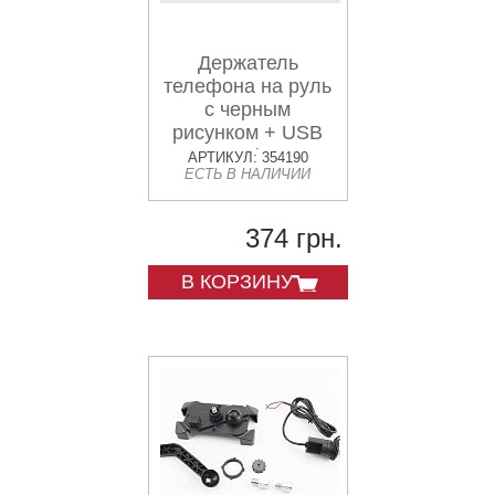
Держатель
телефона на руль
с черным
рисунком + USB
зарядка (миним.
АРТИКУЛ: 354190
ЕСТЬ В НАЛИЧИИ
размер телефона
60*124мм, макс.
размер 80*160мм),
374 грн.
тип 2
В КОРЗИНУ