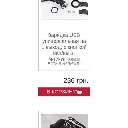
Зарядка USB
универсальная на
1 выход, с кнопкой
вкл/выкл
(крепление в
АРТИКУЛ: 996838
ЕСТЬ В НАЛИЧИИ
пластик/на руль)
236 грн.
В КОРЗИНУ