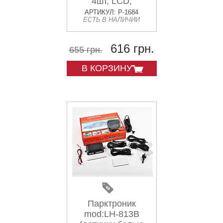
4шт, LCD,
штурман,
АРТИКУЛ: P-1684
ЕСТЬ В НАЛИЧИИ
монтажный
комплект)
KAMEILONG
616 грн.
655 грн.
В КОРЗИНУ
Парктроник
mod:LH-813B