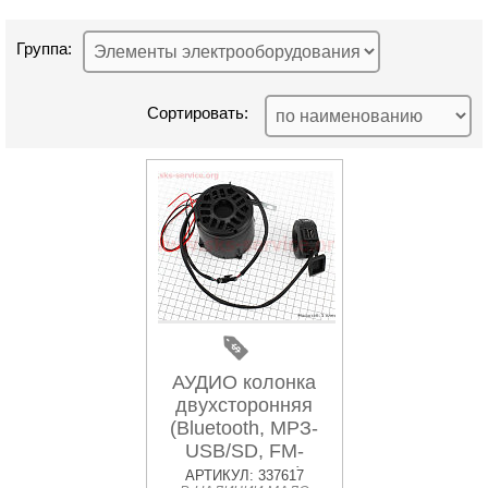
Группа:
Сортировать:
АУДИО колонка
двухсторонняя
(Bluetooth, МРЗ-
USB/SD, FM-
радио, сигнал) +
АРТИКУЛ: 337617