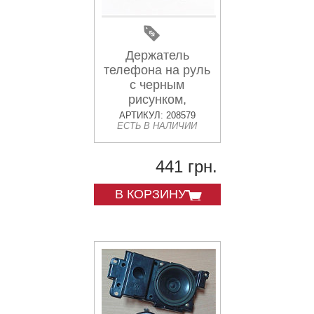
Держатель
телефона на руль
с черным
рисунком,
крепление под
АРТИКУЛ: 208579
ЕСТЬ В НАЛИЧИИ
зеркало + USB
зарядка (миним.
размер телефона
441 грн.
60*124мм, макс.
размер 80*160мм)
В КОРЗИНУ