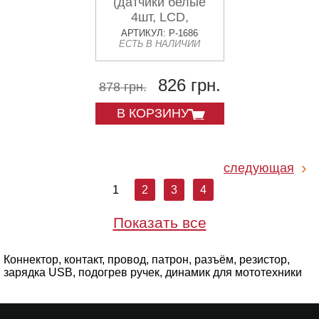
(датчики белые
4шт, LCD,
штурман,
АРТИКУЛ: P-1686
ЕСТЬ В НАЛИЧИИ
монтажный
комплект)
KAMEILONG
826 грн.
878 грн.
В КОРЗИНУ
следующая
1
2
3
4
Показать все
Коннектор, контакт, провод, патрон, разъём, резистор,
зарядка USB, подогрев ручек, динамик для мототехники