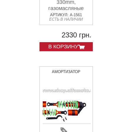
330mm,
газомасляные
(оранжевые
АРТИКУЛ: A-1561
ЕСТЬ В НАЛИЧИИ
+паутина)
KOMATCU (mod.A)
2330 грн.
В КОРЗИНУ
АМОРТИЗАТОР