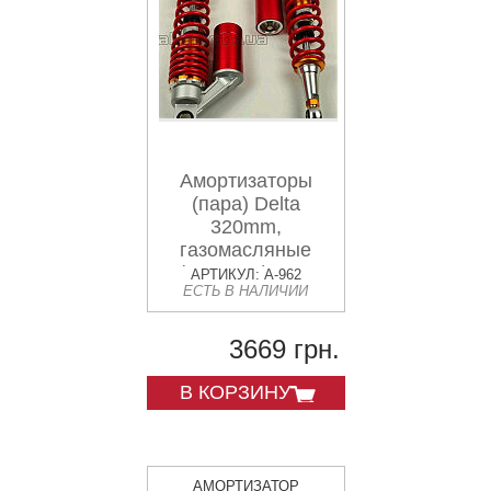
Амортизаторы
(пара) Delta
320mm,
газомасляные
(красные) NET
АРТИКУЛ: A-962
ЕСТЬ В НАЛИЧИИ
(#0001)
3669 грн.
В КОРЗИНУ
АМОРТИЗАТОР