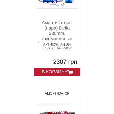
Амортизаторы
(пара) Delta
330mm,
газомасляные
(синие) KOMATCU
АРТИКУЛ: A-1564
ЕСТЬ В НАЛИЧИИ
(mod.A)
2307 грн.
В КОРЗИНУ
АМОРТИЗАТОР