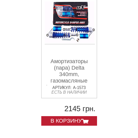
Амортизаторы
(пара) Delta
340mm,
газомасляные
(синие) KOMATCU
АРТИКУЛ: A-1573
ЕСТЬ В НАЛИЧИИ
(mod.A)
2145 грн.
В КОРЗИНУ