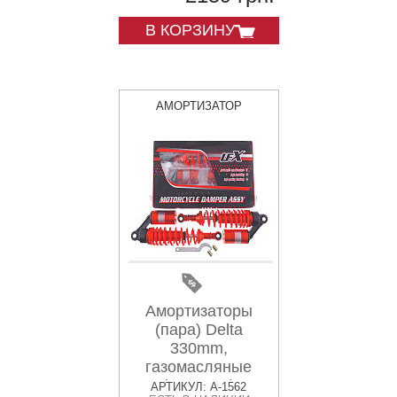
В КОРЗИНУ
АМОРТИЗАТОР
Амортизаторы
(пара) Delta
330mm,
газомасляные
(красные)
АРТИКУЛ: A-1562