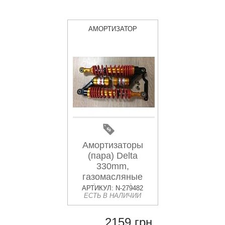
АМОРТИЗАТОР
Амортизаторы
(пара) Delta
330mm,
газомасляные
(красные)
АРТИКУЛ: N-279482
ЕСТЬ В НАЛИЧИИ
KOMATCU
2159 грн.