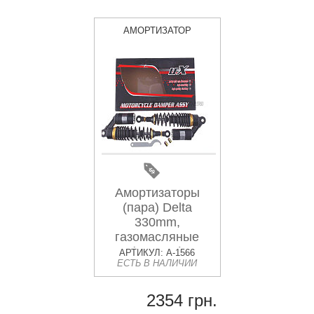
АМОРТИЗАТОР
Амортизаторы
(пара) Delta
330mm,
газомасляные
(черные)
АРТИКУЛ: A-1566
ЕСТЬ В НАЛИЧИИ
KOMATCU (mod.A)
2354 грн.