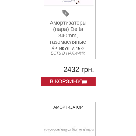
Амортизаторы
(пара) Delta
340mm,
газомасляные
(оранжевые)
АРТИКУЛ: A-1572
ЕСТЬ В НАЛИЧИИ
KOMATCU (mod.A)
2432 грн.
В КОРЗИНУ
АМОРТИЗАТОР