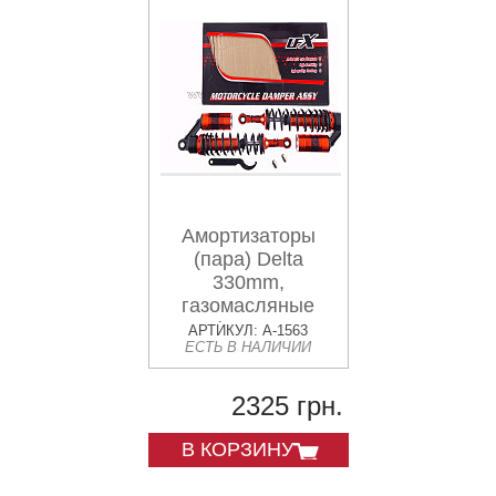
Амортизаторы
(пара) Delta
330mm,
газомасляные
(черно-
АРТИКУЛ: A-1563
ЕСТЬ В НАЛИЧИИ
оранжевые)
KOMATCU (mod.A)
2325 грн.
В КОРЗИНУ