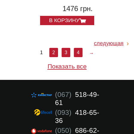
1476 грн.
В КОРЗИНУ
следующая
1
2
3
4
→
Показать все
(067)
518-49-
61
(093)
418-65-
36
(050)
686-62-