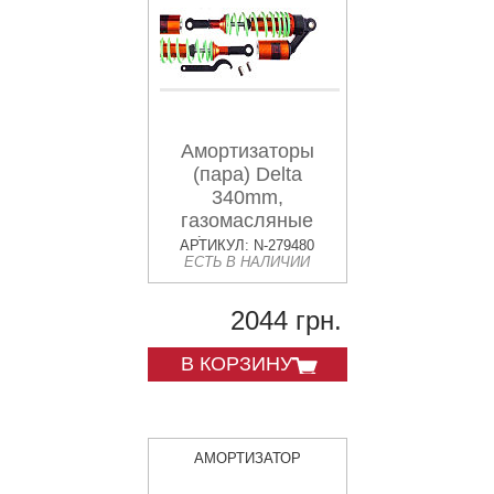
Амортизаторы
(пара) Delta
340mm,
газомасляные
(салатовые
АРТИКУЛ: N-279480
ЕСТЬ В НАЛИЧИИ
+паутина)
KOMATCU
2044 грн.
В КОРЗИНУ
АМОРТИЗАТОР