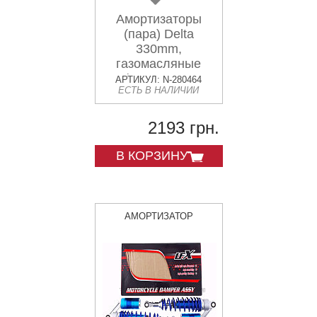
Амортизаторы
(пара) Delta
330mm,
газомасляные
(салатовые
АРТИКУЛ: N-280464
ЕСТЬ В НАЛИЧИИ
+паутина)
KOMATCU
2193 грн.
В КОРЗИНУ
АМОРТИЗАТОР