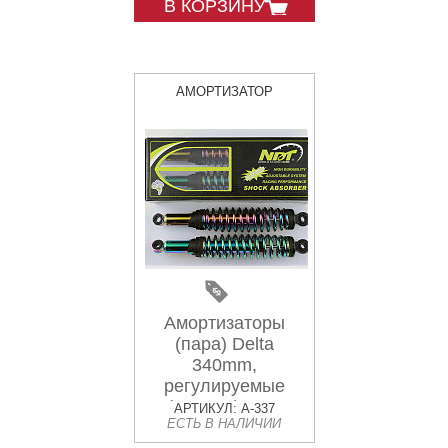
В КОРЗИНУ
АМОРТИЗАТОР
Амортизаторы
(пара) Delta
340mm,
регулируемые
(плазма) NDT
АРТИКУЛ: A-337
ЕСТЬ В НАЛИЧИИ