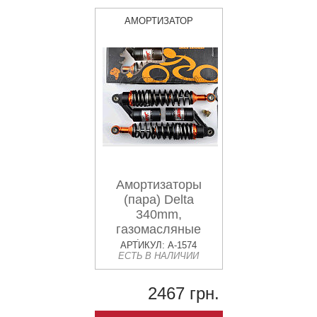
АМОРТИЗАТОР
Амортизаторы
(пара) Delta
340mm,
газомасляные
(черные
АРТИКУЛ: A-1574
ЕСТЬ В НАЛИЧИИ
перламутровые)
KOMATCU (mod.A)
2467 грн.