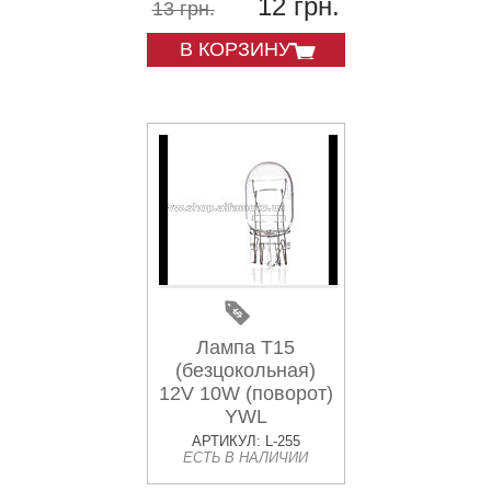
12 грн.
13 грн.
В КОРЗИНУ
Лампа Т15
(безцокольная)
12V 10W (поворот)
YWL
АРТИКУЛ: L-255
ЕСТЬ В НАЛИЧИИ