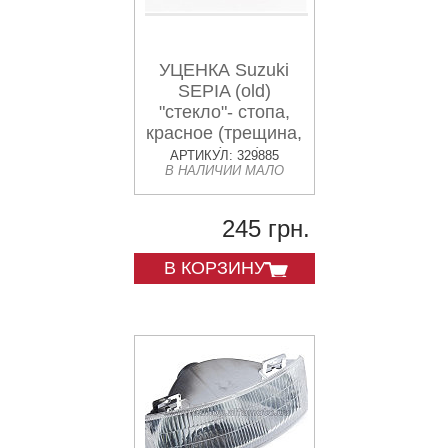
УЦЕНКА Suzuki
SEPIA (old)
"стекло"- стопа,
красное (трещина,
см.фото)
АРТИКУЛ: 329885
В НАЛИЧИИ МАЛО
245 грн.
В КОРЗИНУ