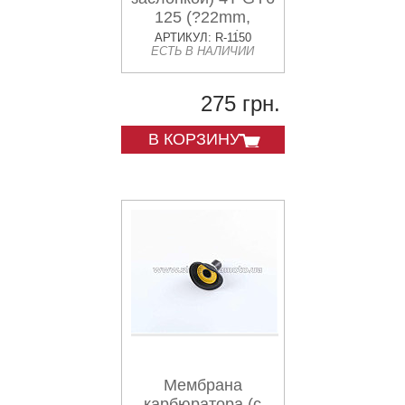
125 (?22mm,
основная)
АРТИКУЛ: R-1150
ЕСТЬ В НАЛИЧИИ
XINLONG
275 грн.
В КОРЗИНУ
Мембрана
карбюратора (с