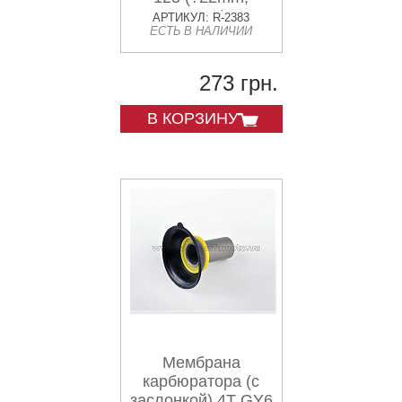
основная) CK
АРТИКУЛ: R-2383
ЕСТЬ В НАЛИЧИИ
273 грн.
В КОРЗИНУ
Мембрана
карбюратора (с
заслонкой) 4T GY6