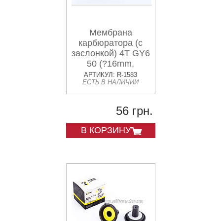
Мембрана
карбюратора (с
заслонкой) 4T GY6
50 (?16mm,
основная с
АРТИКУЛ: R-1583
ЕСТЬ В НАЛИЧИИ
выемкой)
KOMATCU
56 грн.
В КОРЗИНУ