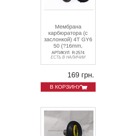
Мембрана
карбюратора (с
заслонкой) 4T GY6
50 (?16mm,
основная с
АРТИКУЛ: R-2574
ЕСТЬ В НАЛИЧИИ
выемкой) ZUNA
169 грн.
В КОРЗИНУ