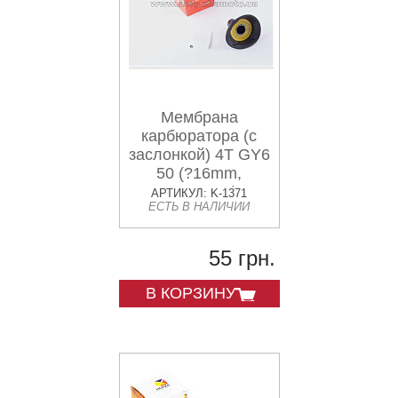
Мембрана
карбюратора (с
заслонкой) 4T GY6
50 (?16mm,
основная)
АРТИКУЛ: K-1371
ЕСТЬ В НАЛИЧИИ
FUELJET
55 грн.
В КОРЗИНУ