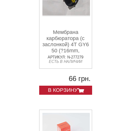
Мембрана
карбюратора (с
заслонкой) 4T GY6
50 (?16mm,
основная с
АРТИКУЛ: N-277279
ЕСТЬ В НАЛИЧИИ
ушками) HKS
66 грн.
В КОРЗИНУ