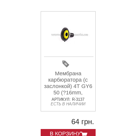
Мембрана
карбюратора (с
заслонкой) 4T GY6
50 (?16mm,
основная) ZV
АРТИКУЛ: R-3137
ЕСТЬ В НАЛИЧИИ
64 грн.
В КОРЗИНУ