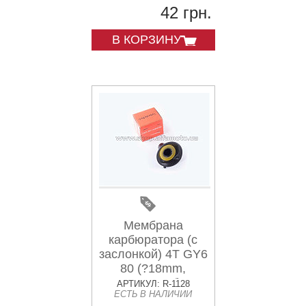
42 грн.
В КОРЗИНУ
Мембрана
карбюратора (с
заслонкой) 4T GY6
80 (?18mm,
основная без
АРТИКУЛ: R-1128
ЕСТЬ В НАЛИЧИИ
иглы) FUELJET