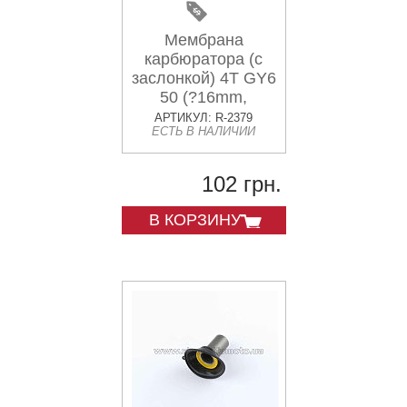
Мембрана
карбюратора (с
заслонкой) 4T GY6
50 (?16mm,
основная с
АРТИКУЛ: R-2379
ЕСТЬ В НАЛИЧИИ
выемкой) CK
102 грн.
В КОРЗИНУ