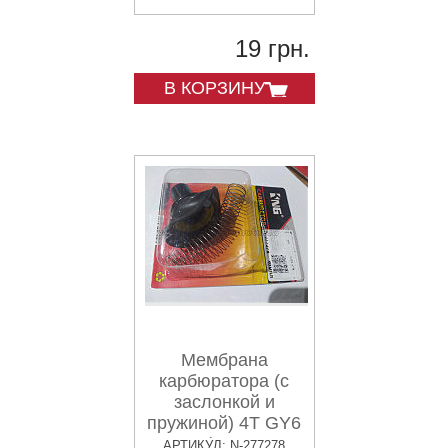
19 грн.
В КОРЗИНУ
Мембрана
карбюратора (с
заслонкой и
пружиной) 4T GY6
150 (?24mm,
АРТИКУЛ: N-277278