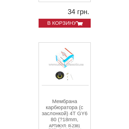
34 грн.
В КОРЗИНУ
Мембрана
карбюратора (с
заслонкой) 4T GY6
80 (?18mm,
основная) CK
АРТИКУЛ: R-2381