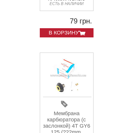
ЕСТЬ В НАЛИЧИИ
основная) KNG
79 грн.
В КОРЗИНУ
Мембрана
карбюратора (с
заслонкой) 4T GY6
125 (?22mm,