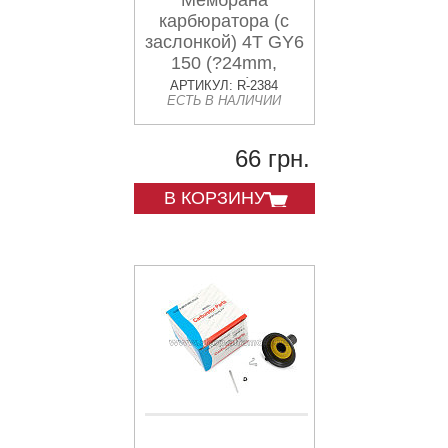
Мембрана
карбюратора (с
заслонкой) 4T GY6
150 (?24mm,
основная) CK
АРТИКУЛ: R-2384
ЕСТЬ В НАЛИЧИИ
66 грн.
В КОРЗИНУ