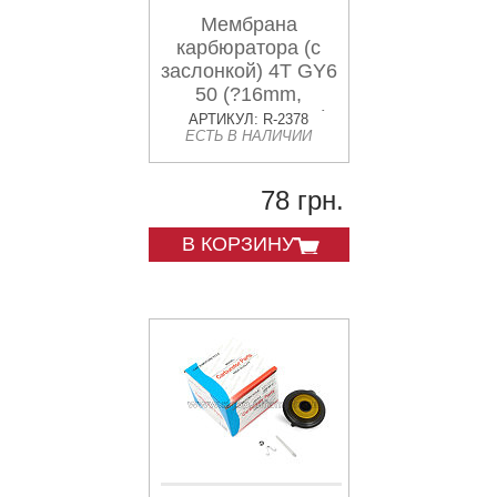
Мембрана
карбюратора (с
заслонкой) 4T GY6
50 (?16mm,
основная + игла)
АРТИКУЛ: R-2378
ЕСТЬ В НАЛИЧИИ
CK
78 грн.
В КОРЗИНУ