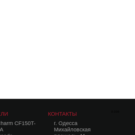
0.036
ЕЛИ
КОНТАКТЫ
harm CF150T-
г. Одесса
A
Михайловская