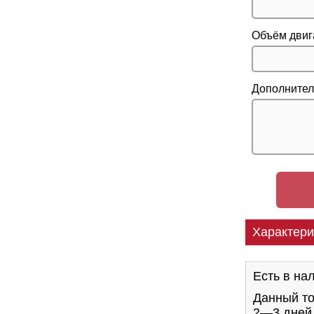
Объём двиг
Дополнител
Характери
Есть в на
Данный то
2—3 дне