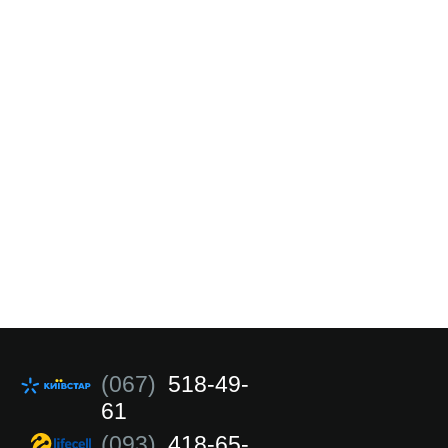
(067)
518-49-
61
(093)
418-65-