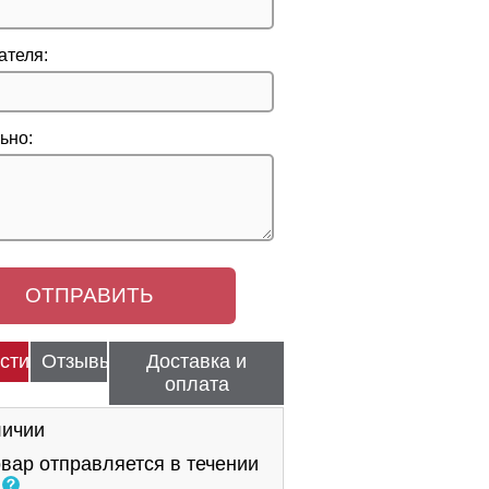
ателя:
ьно:
стики
Отзывы
Доставка и
оплата
личии
вар отправляется в течении
й