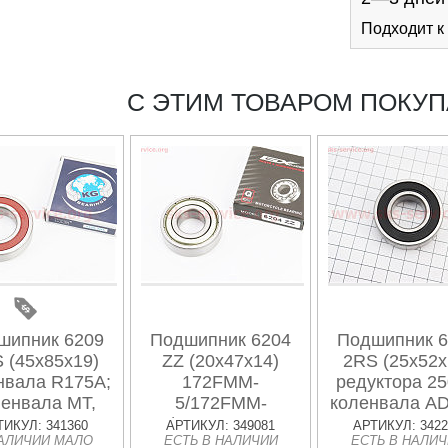
Подходит к
С ЭТИМ ТОВАРОМ ПОКУ
шипник 6209
Подшипник 6204
Подшипник 6
 (45x85x19)
ZZ (20x47x14)
2RS (25x52x
нвала R175А;
172FMM-
редуктора 25
ленвала МТ,
5/172FMM-
коленвала AD
ИНДИЯ
3A/175FMN; вала
ИНДИЯ
ТИКУЛ: 341360
АРТИКУЛ: 349081
АРТИКУЛ: 3422
АЛИЧИИ МАЛО
ЕСТЬ В НАЛИЧИИ
ЕСТЬ В НАЛИ
вторичного СВ250;