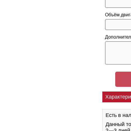
Объём двиг
Дополнител
Характери
Есть в на
Данный то
2—3 дне