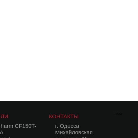
0.064
ЕЛИ
КОНТАКТЫ
harm CF150T-
г. Одесса
A
Михайловская