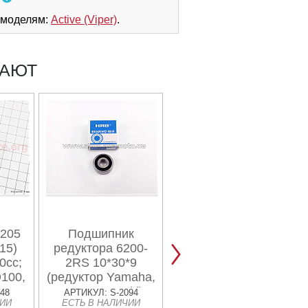
 моделям:
Active (Viper)
.
ПАЮТ
205
Подшипник
Подшипник
15)
редуктора 6200-
коленвала 6203-
0cc;
2RS 10*30*9
2RS 17*40*12
100,
(редуктор Yamaha,
(Honda PAL, DJ,
колесо Suzuki)
ред-р Suzuki,
48
АРТИКУЛ: S-2094
АРТИКУЛ: S-3028
ЧИИ
ЕСТЬ В НАЛИЧИИ
ЕСТЬ В НАЛИЧИИ
Honda, Yamaha)