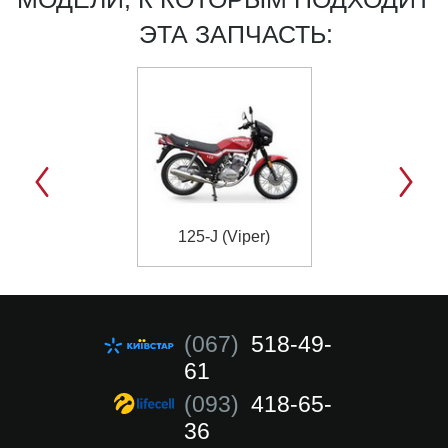
ЭТА ЗАПЧАСТЬ:
125-J (Viper)
(067)
518-49-
61
(093)
418-65-
36