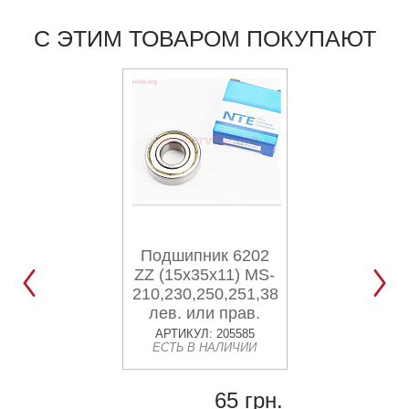
С ЭТИМ ТОВАРОМ ПОКУПАЮТ
Подшипник 6202
Подшипник 
ZZ (15x35x11) MS-
колеса A
210,230,250,251,380,381-
MS1203201
лев. или прав.
(6201/2rsh 
341,360,361,362,440,460,461-
Skf)
АРТИКУЛ: 205585
АРТИКУЛ: V210
ЕСТЬ В НАЛИЧИИ
В НАЛИЧИИ М
лев.; 172FMM-
5/172FMM-
3A/175FMN,
65 грн.
256