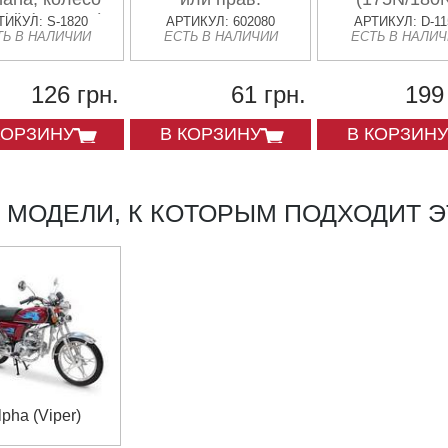
ki) (Япония)
640,650,660,780,880-
ТИКУЛ: S-1820
АРТИКУЛ: 602080
АРТИКУЛ: D-11
ТЬ В НАЛИЧИИ
ЕСТЬ В НАЛИЧИИ
ЕСТЬ В НАЛИ
KOY
лев.; водяного
насоса KM385BT;
коленвала
126 грн.
61 грн.
199
TACT,PAL; панели
демпферной JH
КОРЗИНУ
В КОРЗИНУ
В КОРЗИНУ
МОДЕЛИ, К КОТОРЫМ ПОДХОДИТ Э
lpha (Viper)