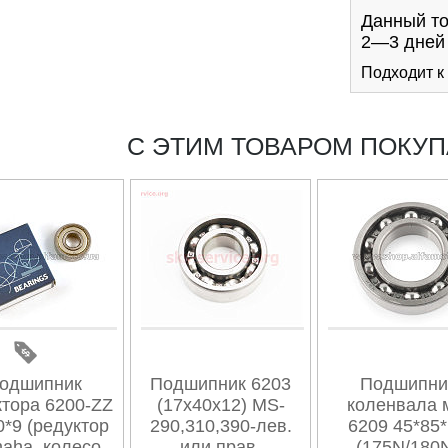
Данный то
2—3 дне
Подходит к
С ЭТИМ ТОВАРОМ ПОКУ
одшипник
Подшипник 6203
Подшипни
ктора 6200-ZZ
(17x40x12) MS-
коленвала 
0*9 (редуктор
290,310,390-лев.
6209 45*85
aha, колесо
или прав.
(175N/180