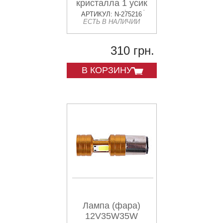
кристалла 1 усик
П15Д-25-1 (LED)
АРТИКУЛ: N-275216
ЕСТЬ В НАЛИЧИИ
AMG
310 грн.
В КОРЗИНУ
Лампа (фара)
12V35W35W