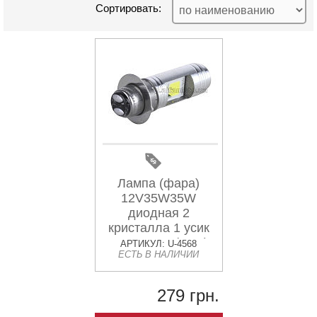
Сортировать:
Лампа (фара)
12V35W35W
диодная 2
кристалла 1 усик
П15Д-25-1 (LED)
АРТИКУЛ: U-4568
ЕСТЬ В НАЛИЧИИ
тип 2 AMG
279 грн.