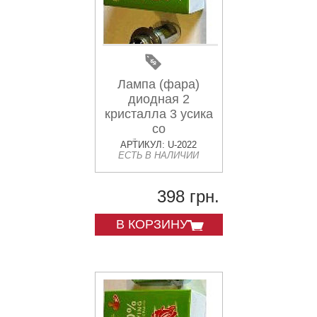
Лампа (фара)
диодная 2
кристалла 3 усика
со
стабилизатором
АРТИКУЛ: U-2022
ЕСТЬ В НАЛИЧИИ
(LED)
398 грн.
В КОРЗИНУ