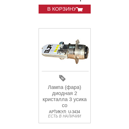
В КОРЗИНУ
Лампа (фара)
диодная 2
кристалла 3 усика
со
стабилизатором
АРТИКУЛ: U-3434
ЕСТЬ В НАЛИЧИИ
(LED) MIS