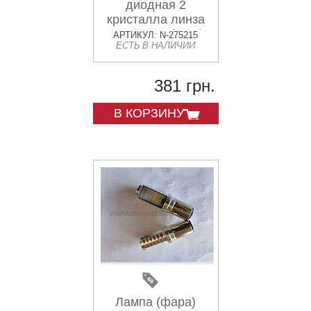
диодная 2
кристалла линза
Н6 BA20D (LED)
АРТИКУЛ: N-275215
ЕСТЬ В НАЛИЧИИ
AMG
381 грн.
В КОРЗИНУ
Лампа (фара)