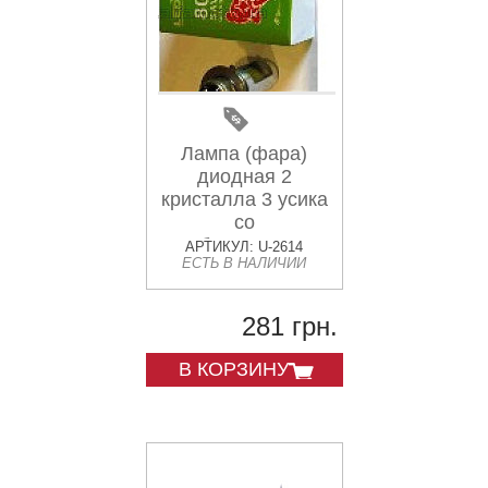
Лампа (фара)
диодная 2
кристалла 3 усика
со
стабилизатором
АРТИКУЛ: U-2614
ЕСТЬ В НАЛИЧИИ
(LED) MIS
281 грн.
В КОРЗИНУ