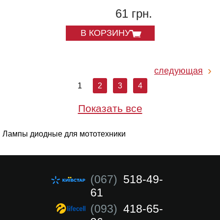
61 грн.
В КОРЗИНУ
следующая
1
2
3
4
Показать все
Лампы диодные для мототехники
(067)
518-49-
61
(093)
418-65-