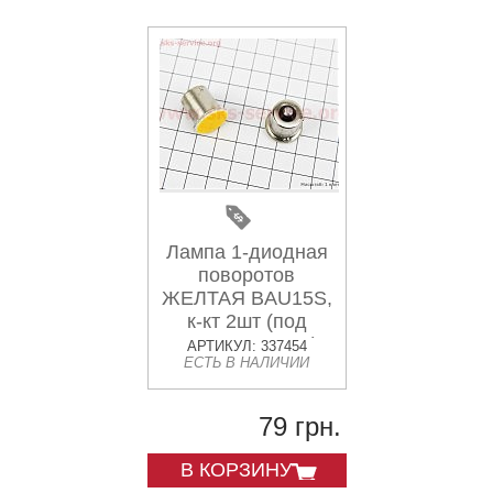
Лампа 1-диодная
поворотов
ЖЕЛТАЯ BAU15S,
к-кт 2шт (под
патрон PY21W)
АРТИКУЛ: 337454
ЕСТЬ В НАЛИЧИИ
79 грн.
В КОРЗИНУ