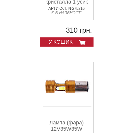
кристалла 1 усик
П15Д-25-1 (LED)
АРТИКУЛ: N-275216
Є В НАЯВНОСТІ
AMG
310 грн.
У КОШИК
Лампа (фара)
12V35W35W