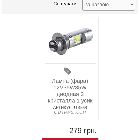
Сортувати:
Лампа (фара)
12V35W35W
диодная 2
кристалла 1 усик
П15Д-25-1 (LED)
АРТИКУЛ: U-4568
Є В НАЯВНОСТІ
тип 2 AMG
279 грн.