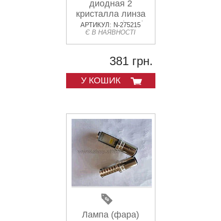
диодная 2
кристалла линза
Н6 BA20D (LED)
АРТИКУЛ: N-275215
Є В НАЯВНОСТІ
AMG
381 грн.
У КОШИК
Лампа (фара)