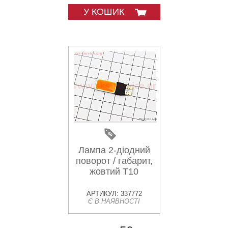
У КОШИК
Лампа 2-діодний
поворот / габарит,
жовтий T10
АРТИКУЛ: 337772
Є В НАЯВНОСТІ