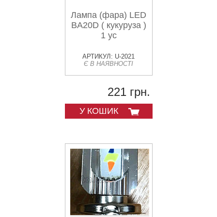
Лампа (фара) LED
BA20D ( кукуруза )
1 ус
АРТИКУЛ: U-2021
Є В НАЯВНОСТІ
221 грн.
У КОШИК