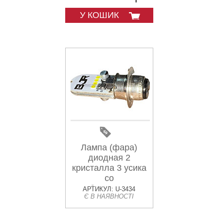
У КОШИК
Лампа (фара)
диодная 2
кристалла 3 усика
со
стабилизатором
АРТИКУЛ: U-3434
Є В НАЯВНОСТІ
(LED) MIS