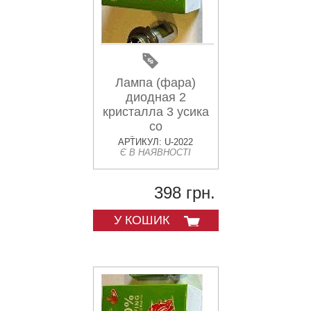
Лампа (фара)
диодная 2
кристалла 3 усика
со
стабилизатором
АРТИКУЛ: U-2022
Є В НАЯВНОСТІ
(LED)
398 грн.
У КОШИК