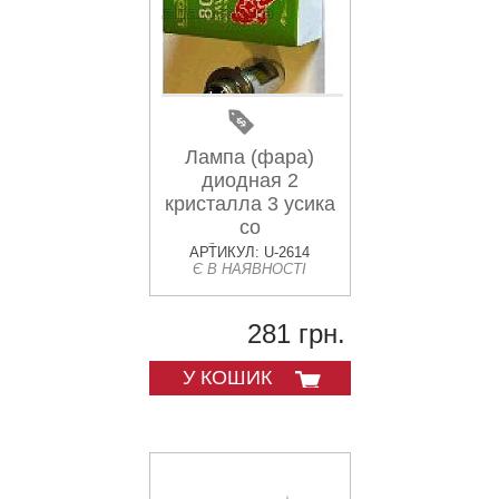
Лампа (фара)
диодная 2
кристалла 3 усика
со
стабилизатором
АРТИКУЛ: U-2614
Є В НАЯВНОСТІ
(LED) MIS
281 грн.
У КОШИК