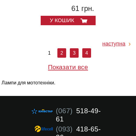
61 грн.
У КОШИК
наступна
1
2
3
4
Показати все
Лампи для мототехніки.
(067)
518-49-
61
(093)
418-65-